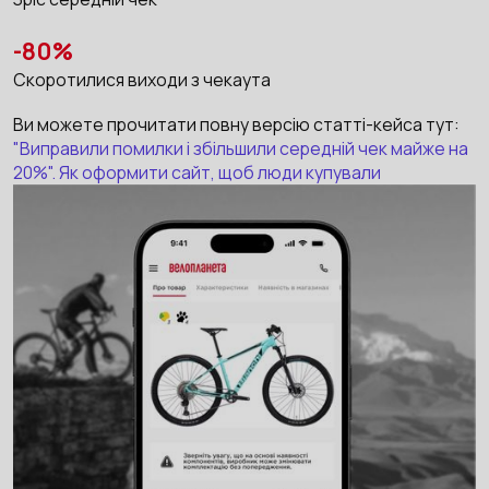
-80%
Скоротилися виходи з чекаута
Ви можете прочитати повну версію статті-кейса тут:
"Виправили помилки і збільшили середній чек майже на
20%". Як оформити сайт, щоб люди купували