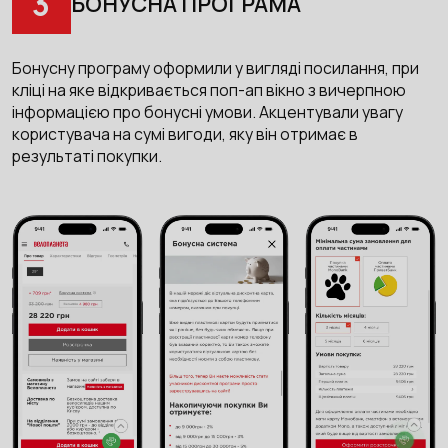
3
БОНУСНА ПРОГРАМА
Бонусну програму оформили у вигляді посилання, при
кліці на яке відкривається поп-ап вікно з вичерпною
інформацією про бонусні умови. Акцентували увагу
користувача на сумі вигоди, яку він отримає в
результаті покупки.