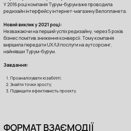
У 2016 році компанія Турум-бурум вже проводила
редизайн інтерфейсу інтернет-магазину Велопланета.
Новий виклик у 2021 році:
Незважаючи на перший успіх редизайну, через 5 років
бізнес помітив зниження конверсії. Тому компанія
вирішила передати UX/UI послуги на аутсорсинг,
найнявши Турум-бурум.
Завдання:
Проаналізувати юзабіліті;
Знайти точки зросту;
Підвищити ефективність проєкту.
ФОРМАТ ВЗАЄМОДІЇ