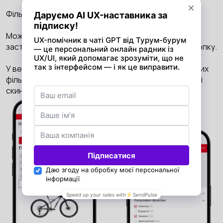
Фільтри винесли у вигляді окремої кнопки.
Можна одночасно вибрати кілька фільтрів, щоб
застосувати їх, необхідно натиснути відповідну кнопку.
У верхній частині користувач бачить перелік обраних
фільтрів, він може скасувати як один із фільтрів, так і
скинути всі одним кліком.