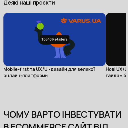
Деякі наші проєкти
Top 10 Retailers
Mobile-first та UX/UI-дизайн для великої
Нові UX/U
онлайн-платформи
гайдам б
ЧОМУ ВАРТО ІНВЕСТУВАТИ
В ECOMMERCE САЙТ ВІД