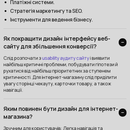
Платіжні системи.
Стратегія маркетингу та SEO.
Інструменти для ведення бізнесу.
Як покращити дизайн інтерфейсу веб-
сайту для збільшення конверсії?
Слід розпочати з
usability аудиту сайту
і виявити
найбільш критичні проблеми, побудувати гіпотези й
рухатися від найбільш пріоритетних за ступенем
критичності. Для інтернет-магазину слід приділити
увагу сторінці чекауту, карточки товару, а також
навігації.
Яким повинен бути дизайн для інтернет-
магазина?
Зручним для користувачів: Легка навігація та