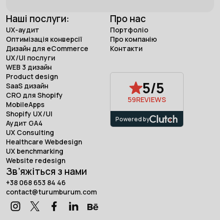
Наші послуги:
Про нас
UX-аудит
Портфоліо
Оптимізація конверсії
Про компанію
Дизайн для eCommerce
Контакти
UX/UI послуги
WEB 3 дизайн
Product design
5/5
SaaS дизайн
CRO для Shopify
59
REVIEWS
MobileApps
Shopify UX/UI
Powered by
Аудит GA4
UX Consulting
Healthcare Webdesign
UX benchmarking
Website redesign
Зв’яжіться з нами
+38 068 653 84 46
contact@turumburum.com