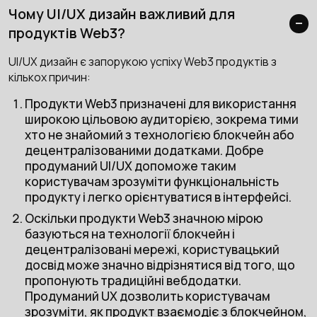
Чому UI/UX дизайн важливий для
продуктів Web3?
UI/UX дизайн є запорукою успіху Web3 продуктів з
кількох причин:
Продукти Web3 призначені для використання
широкою цільовою аудиторією, зокрема тими
хто не знайомий з технологією блокчейн або
децентралізованими додатками. Добре
продуманий UI/UX допоможе таким
користувачам зрозуміти функціональність
продукту і легко орієнтуватися в інтерфейсі.
Оскільки продукти Web3 значною мірою
базуються на технології блокчейн і
децентралізовані мережі, користувацький
досвід може значно відрізнятися від того, що
пропонують традиційні вебдодатки.
Продуманий UX дозволить користувачам
зрозуміти, як продукт взаємодіє з блокчейном,