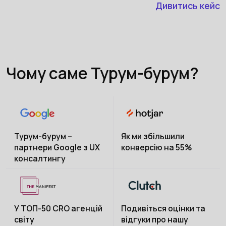
Дивитись кейс
Чому саме Турум-бурум?
Турум-бурум –
Як ми збільшили
партнери Google з UX
конверсію на 55%
консалтингу
У ТОП-50 CRO агенцій
Подивіться оцінки та
світу
відгуки про нашу