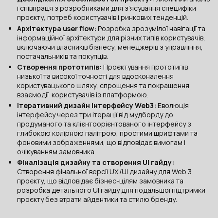
і співпраця з розробниками для з’ясування специфіки
проєкту, потреб користувачів і ринкових тенденцій.
Архітектура user flow:
Розробка зрозумілої навігації та
інформаційної архітектури для різних типів користувачів,
включаючи власників бізнесу, менеджерів з управління,
постачальників та покупців.
Створення прототипів:
Проєктування прототипів
низької та високої точності для вдосконалення
користувацького шляху, спрощення та покращення
взаємодії користувачів із платформою.
Ітеративний дизайн інтерфейсу Web3:
Еволюція
інтерфейсу через три ітерації від мудборду до
продуманого та клієнтоорієнтованого інтерфейсу з
глибокою колірною палітрою, простими шрифтами та
фоновими зображеннями, що відповідає вимогам і
очікуванням замовника
Фіналізація дизайну та створення UI гайду:
Створення фінальної версії UX/UI дизайну для Web 3
проєкту, що відповідає бізнес-цілям замовника та
розробка детального UI гайду для подальшої підтримки
проєкту без втрати айдентики та стилю бренду.