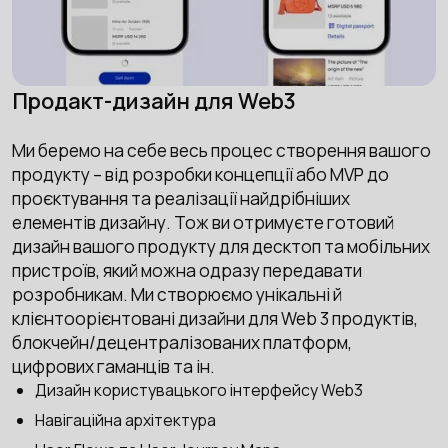
Продакт-дизайн для Web3
Ми беремо на себе весь процес створення вашого
продукту – від розробки концепції або MVP до
проєктування та реалізації найдрібніших
елементів дизайну. Тож ви отримуєте готовий
дизайн вашого продукту для десктоп та мобільних
пристроїв, який можна одразу передавати
розробникам. Ми створюємо унікальні й
клієнтоорієнтовані дизайни для Web 3 продуктів,
блокчейн/децентралізованих платформ,
цифрових гаманців та ін.
Дизайн користувацького інтерфейсу Web3
Навігаційна архітектура