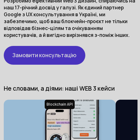
Розробимо ефективний Web 3 дизайн, спираючись на
наш 17-річний досвід у галузі. Як єдиний партнер
Google з UX консультування в Україні, ми
забезпечимо, щоб ваш блокчейн-проєкт не тільки
відповідав бізнес-цілям та очікуванням
користувачів, а й вигідно вирізнявся з-поміж інших.
Замовити консультацію
Не словами, а діями: наші WEB 3 кейси
Blockchain API