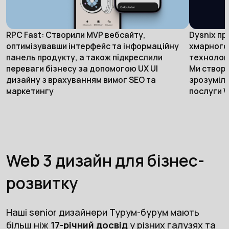
RPC Fast: Створили MVP вебсайту,
Dysnix пр
оптимізувавши інтерфейс та інформаційну
хмарного
панель продукту, а також підкреслили
технологі
переваги бізнесу за допомогою UX UI
Ми створи
дизайну з врахуванням вимог SEO та
зрозуміло
маркетингу
послуги 
Web 3 дизайн для бізнес-
розвитку
Наші senior дизайнери Турум-бурум мають
більш ніж
17-річний досвід
у різних галузях та