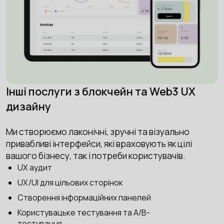
Інші послуги з блокчейн та Web3 UX
дизайну
Ми створюємо лаконічні, зручні та візуально
привабливі інтерфейси, які враховують як цілі
вашого бізнесу, так і потреби користувачів.
UX аудит
UX/UI для цільових сторінок
Створення інформаційних панелей
Користувацьке тестування та A/B-
тестування