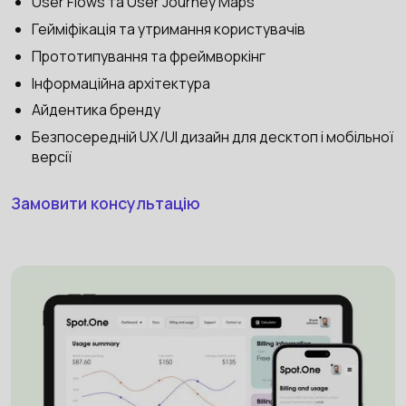
User Flows та User Journey Maps
Гейміфікація та утримання користувачів
Прототипування та фреймворкінг
Інформаційна архітектура
Айдентика бренду
Безпосередній UX/UI дизайн для десктоп і мобільної
версії
Замовити консультацію