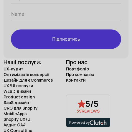
Підписатись
Наші послуги:
Про нас
UX-аудит
Портфоліо
Оптимізація конверсії
Про компанію
Дизайн для eCommerce
Контакти
UX/UI послуги
WEB 3 дизайн
Product design
5/5
SaaS дизайн
CRO для Shopify
59
REVIEWS
MobileApps
Shopify UX/UI
Powered by
Аудит GA4
UX Consulting