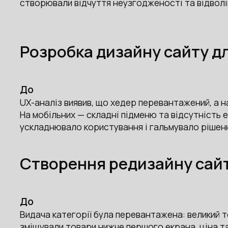
створювали відчуття неузгодженості та відволі
Розробка дизайну сайту дл
До
UX-аналіз виявив, що хедер перевантажений, а н
На мобільних — складні підменю та відсутність 
ускладнювало користування і гальмувало рішенн
Створення редизайну сайт
До
Видача категорії була перевантажена: великий т
зміщували товари нижче першого екрана, ціна т