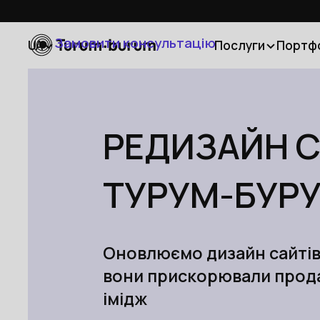
Замовити консультацію
UA
Послуги
Портф
РЕДИЗАЙН С
ТУРУМ-БУР
Оновлюємо дизайн сайтів 
вони прискорювали прода
імідж