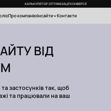
КАЛЬКУЛЯТОР ОПТИМІЗАЦІЇ КОНВЕРСІЇ
оліо
Про компанію
Інсайти
Контакти
АЙТУ ВІД
УМ
та застосунків так, щоб
жі та працювали на ваш