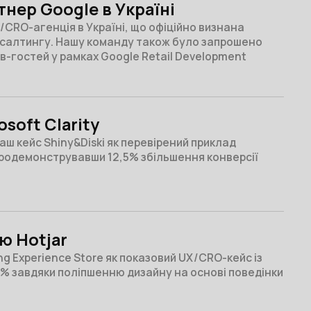
нер Google в Україні
/CRO-агенція в Україні, що офіційно визнана
нсалтингу. Нашу команду також було запрошено
ів-гостей у рамках Google Retail Development
soft Clarity
наш кейс Shiny&Diski як перевірений приклад
продемонструвавши 12,5% збільшення конверсії
ю Hotjar
g Experience Store як показовий UX/CRO-кейс із
5% завдяки поліпшенню дизайну на основі поведінки