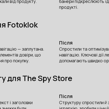
кали від продукту.
банери підкреслюють ід
продукті.
я Fotoklok
Після
авігацію — заплутана.
Спростили та оптимізув
елементів довіри, що
навігацію. Ключові дії л
я про покупку.
допомагають швидко орі
у для The Spy Store
Після
екст і заголовки
Структуру спростили й 
а знижки були
ієрархію, зробили ціни й