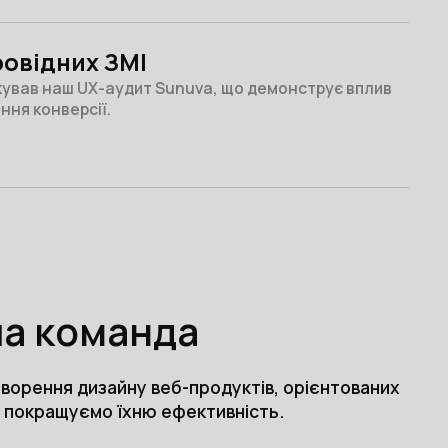
ровідних ЗМІ
кував наш UX-аудит Sunuva, що демонструє вплив
ння конверсії.
ша команда
творення дизайну веб-продуктів, орієнтованих
и покращуємо їхню ефективність.