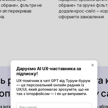
 обране», фільтри не
обране» та зручні фільт
п-ап перекривав
додали крос-сейл — кор
ів.
оформити замовлення.
ь рівень лояльності та 
допомогою редизайну с
з інтерфейс підкреслити вашу експертність та збі