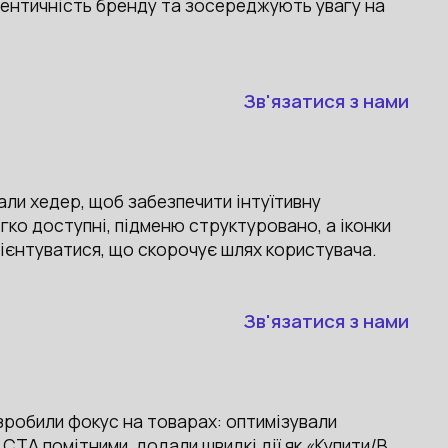
ентичність бренду та зосереджують увагу на
Зв'язатися з нами
али хедер, щоб забезпечити інтуїтивну
егко доступні, підменю структуровано, а іконки
єнтуватися, що скорочує шлях користувача.
Зв'язатися з нами
зробили фокус на товарах: оптимізували
 CTA помітними, додали швидкі дії як «Купити/В