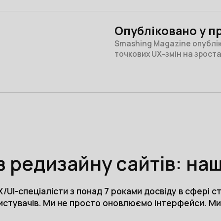
Опубліковано у п
Smashing Magazine опублі
точкових UX-змін на зроста
з редизайну сайтів: на
/UI-спеціалісти з понад 7 роками досвіду в сфері с
ристувачів. Ми не просто оновлюємо інтерфейси. М