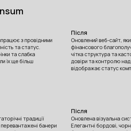
ensum
Після
впрацює з провідними
Оновлений веб-сайт, як
ність та статус.
фінансового благополучч
інки та слабка
чітка структура та каст
ли їх ще більш
довіри та контролю над 
відображає статус компа
Після
аторічні традиції
Оновлена візуальна сис
й перевантажені банери
Елегантні бордові, чорні