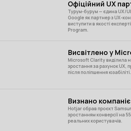
Офіційний UX парт
Турум-бурум — єдина UX/UI
Google як партнер з UX-ко
виступити в якості експерт
Program.
Висвітлено у Micro
Microsoft Clarity виділила 
зростання за рахунок UX, 
після поліпшення юзабіліті.
Визнано компаніє
Hotjar обрав проєкт Samsun
зростанням конверсії на 5
реальних користувачів.