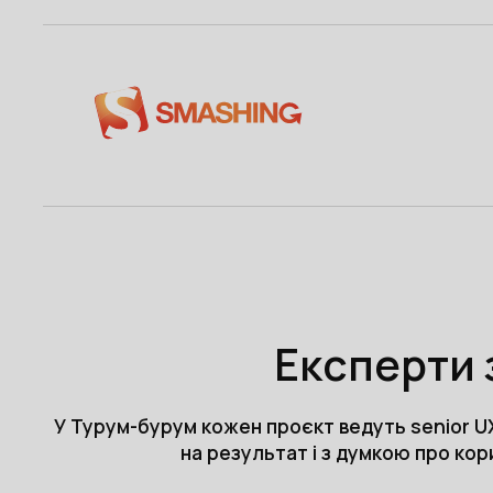
Експерти 
У Турум-бурум кожен проєкт ведуть senior UX
на результат і з думкою про ко