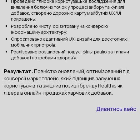
Проведено глибоке користувацьке дослідження для
виявлення болючих точок у процесі вибору та купівлі
добавок, створено дорожню карту майбутніх UX/UI
покращень;
Розроблено чисту, орієнтовану на конверсію
інформаційну архітектуру;
Спроєктовано адаптивний UX-дизайн для десктопних і
мобільних пристроїв;
Реалізовано розширений пошук і фільтрацію за типами
добавок і потребами здоров’я.
Результат:
Повністю оновлений, оптимізований під
конверсії маркетплейс, який підвищив залучення
користувачів та зміцнив позиції бренду Healthis як
лідера в онлайн-продажах харчових добавок.
Дивитись кейс