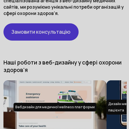
спеціалізована агенція з веб-дизайну медичних
сайтів, ми розуміємо унікальні потреби організацій у
сфері охорони здоров'я.
Замовити консультацію
Наші роботи з веб-дизайну у сфері охорони
здоров'я
Дизайн мед
Вебдизайн для медичної wellness платформи
пацієнта