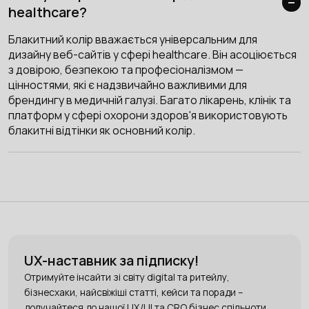
healthcare?
Блакитний колір вважається універсальним для
дизайну веб-сайтів у сфері healthcare. Він асоціюється
з довірою, безпекою та професіоналізмом —
цінностями, які є надзвичайно важливими для
брендингу в медичній галузі. Багато лікарень, клінік та
платформ у сфері охорони здоров'я використовують
блакитні відтінки як основний колір.
UX-наставник за підписку!
Отримуйте інсайти зі світу digital та ритейлу,
бізнесхаки, найсвіжіші статті, кейси та поради –
долучайтеся до нашої UX/UI та CRO бізнес спільноти.