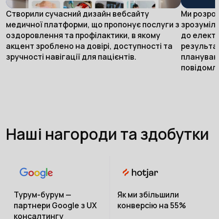
Створили сучасний дизайн вебсайту
Ми розроб
медичної платформи, що пропонує послуги з
зрозуміли
оздоровлення та профілактики, в якому
до електр
акцент зроблено на довірі, доступності та
результа
зручності навігації для пацієнтів.
плануванн
повідомле
Наші нагороди та здобутки
Турум-бурум —
Як ми збільшили
партнери Google з UX
конверсію на 55%
консалтингу