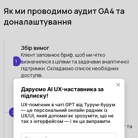
Як ми проводимо аудит GA4 та
доналаштування
Збір вимог
Клієнт заповнює бриф, щоб ми чітко
1
визначилися з цілями та задачами аналітичної
підтримки. Складаємо список необхідних
доступів.
Чек-ап налаштувань GA4
Наш аналітик перевіряє коректність
встановлення та налаштування GA4,
2
правильність надходження та відображення
даних, налаштування подій відстеження
поведінки користувачів у Google Tag Manager та
ін.