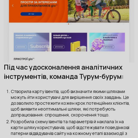
Під час удосконалення аналітичних
інструментів, команда Турум-бурум:
Створила карту івентів, щоб визначити якими шляхами
можуть йти користувачі для вирішення своїх завдань. Це
дозволило простежити кожен крок потенційних клієнтів,
щоб виявити неоптимальні шляхи, які потребують
допрацювання: спрощення, скорочення тощо.
Розробила схему івентів та параметрів й наклала їх на
карти шляху користувачів, щоб відстежувати поведінкові
патерни відвідувачів сайту на кожному етапі взаємодії з