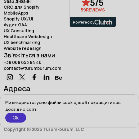
5/5
SaaS дизайн
CRO для Shopify
59
REVIEWS
MobileApps
Shopify UX/UI
Powered by
Аудит GA4
UX Consulting
Healthcare Webdesign
UX benchmarking
Website redesign
Зв’яжіться з нами
+38 068 653 84 46
contact@turumburum.com
Адреса
Турум-бурум, Україна, Харків,
вул. Сумська, 7/1
Ми використовуємо файли cookie, щоб покращити ваш
досвід на сайті
Ok
Terms of use
Privacy Policy
Copyright © 2026 Turum-burum, LLC