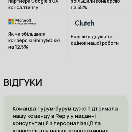
партнери Google з UX
збільшили конверсію
консалтингу
на 55%
Як ми збільшили
Більше відгуків та
конверсію Shiny&Diski
оцінок нашої роботи
на 12.5%
ВІДГУКИ
Команда Турум-бурум дуже підтримала
нашу команду в Reply у наданні
консультацій з персоналізації та
конверсії для наших корпоративних