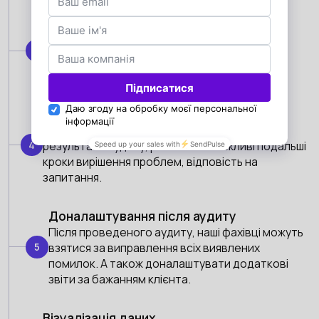
Підготовка звіту
Усі виявлені помилки ми структуруємо у
3
документ та даємо докладні рекомендації
щодо їх усунення.
Презентація аудиту з роз'ясненнями
Колл з аналітиком, на якому він презентує
4
результати аудиту, роз’яснить можливі подальші
кроки вирішення проблем, відповість на
запитання.
Доналаштування після аудиту
Після проведеного аудиту, наші фахівці можуть
5
взятися за виправлення всіх виявлених
помилок. А також доналаштувати додаткові
звіти за бажанням клієнта.
Візуалізація даних