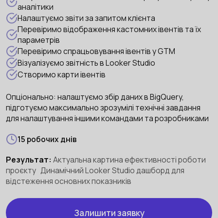
аналітики
Налаштуємо звіти за запитом клієнта
Перевіримо відображення кастомних івентів та їх
параметрів
Перевіримо спрацьовування івентів у GTM
Візуалізуємо звітність в Looker Studio
Створимо карти івентів
Опціонально: налаштуємо збір даних в BigQuery,
підготуємо максимально зрозумілі технічні завдання
для налаштування іншими командами та розробниками
15 робочих днів
Результат:
Актуальна картина ефективності роботи
проєкту Динамічний Looker Studio дашборд для
відстеження основних показників
Залишити заявку