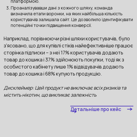
платформою.
Проаналізувавши дані з кожного шляху, команда
визначила етапи воронки, на яких найбільша кількість
користувачів залишала сайт. Це дозволило ідентифікувати
потенційні точки підвищення конверсії.
Наприклад, порівнюючи різні шляхи користувачів, було
з'ясовано, що для купівлі стіків найефективніше працює
сторінка підписки – з неї 17% користувачів додають
товар до кошика і 37% здійснюють покупки, тоді як з
особистого кабінету лише 1% відвідувачів додають
товар до кошика і 68% купують продукцію.
Дисклеймер: Цей продукт не виключає всіх ризиків та
містить нікотин, що викликає залежність
Детальніше про кейс