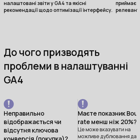
налаштовані звіти у GA4 та якісні
приймає р
рекомендації щодо оптимізації інтерфейсу.
релевант
До чого призводять
проблеми в налаштуванні
GA4
Неправильно
Маєте показник Bou
відображається чи
rate менш ніж 20%?
відсутня ключова
Це може вказувати на
можливе дублювання дан
конверсія (покупка)?