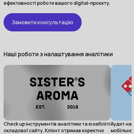
ефективності роботи вашого digital-проєкту.
Замовити консультацію
Наші роботи з налаштування аналітики
Check up інструментів аналітики та юзабіліті
Аудит на
складової сайту. Клієнт отримав коректно
мобільног