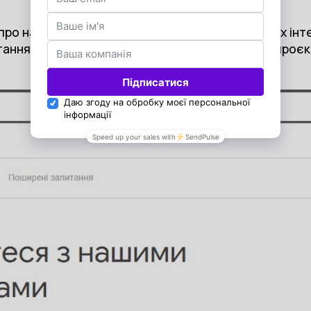
ро найдієвіші методи побудови користувацьких інт
тання взаємозв'язку UX/UI та конверсії онлайн проєкт