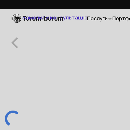
Замовити консультацію
UA
Послуги
Портф