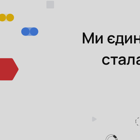
Ми єдин
стал