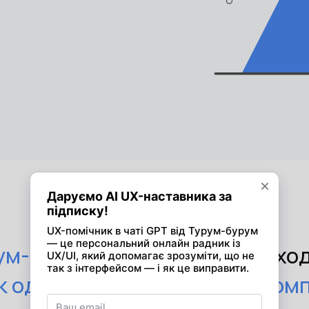
ум-бурум
брала участь у заході
к одна з найкращих UX/UI комп