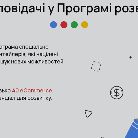
овідачі у Програмі ро
рограма спеціально
тейлерів, які націлені
пошук нових можливостей
изько
40 eCommerce
енціал для розвитку.