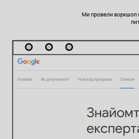
Ми провели воркшоп п
пи