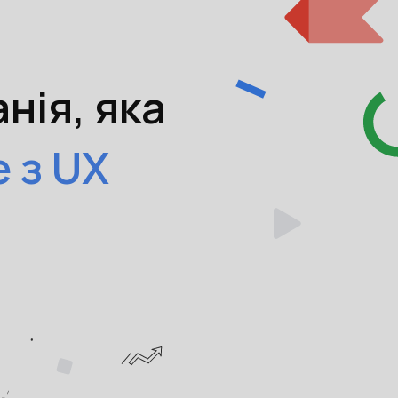
нія, яка
 з UX