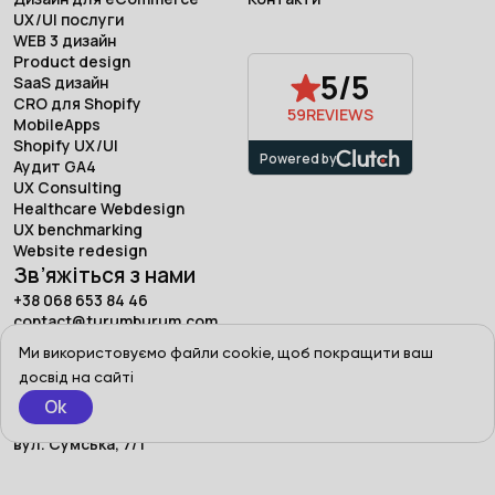
UX/UI послуги
WEB 3 дизайн
Product design
5/5
SaaS дизайн
CRO для Shopify
59
REVIEWS
MobileApps
Shopify UX/UI
Powered by
Аудит GA4
UX Consulting
Healthcare Webdesign
UX benchmarking
Website redesign
Зв’яжіться з нами
+38 068 653 84 46
contact@turumburum.com
Ми використовуємо файли cookie, щоб покращити ваш
досвід на сайті
Адреса
Ok
Турум-бурум, Україна, Харків,
вул. Сумська, 7/1