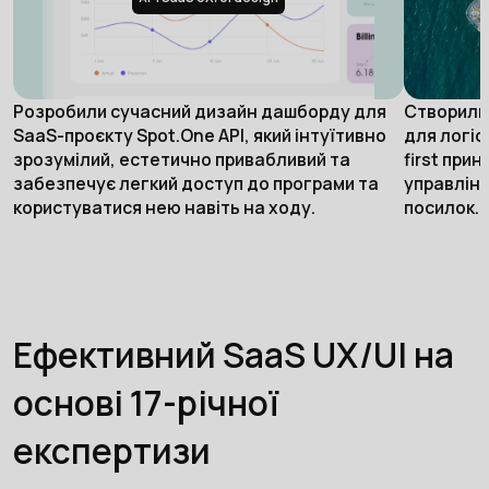
Розробили сучасний дизайн дашборду для
Створили
SaaS-проєкту Spot.One API, який інтуїтивно
для логіс
зрозумілий, естетично привабливий та
first при
забезпечує легкий доступ до програми та
управлінн
користуватися нею навіть на ходу.
посилок.
Ефективний SaaS UX/UI на
основі 17-річної
експертизи