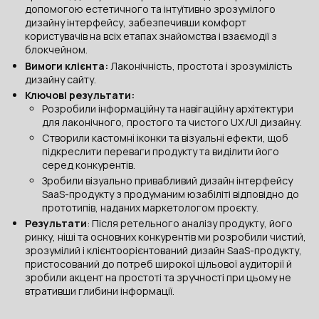
допомогою естетичного та інтуїтивно зрозумілого
дизайну інтерфейсу, забезпечивши комфорт
користувачів на всіх етапах знайомства і взаємодії з
блокчейном.
Вимоги клієнта:
Лаконічність, простота і зрозумілість
дизайну сайту.
Ключові результати:
Розробили інформаційну та навігаційну архітектури
для лаконічного, простого та чистого UX/UI дизайну.
Створили кастомні іконки та візуальні ефекти, щоб
підкреслити переваги продукту та виділити його
серед конкурентів.
Зробили візуально привабливий дизайн інтерфейсу
SaaS-продукту з продуманим юзабіліті відповідно до
прототипів, наданих маркетологом проєкту.
Результати
: Після ретельного аналізу продукту, його
ринку, ніші та основних конкурентів ми розробили чистий,
зрозумілий і клієнтоорієнтований дизайн SaaS-продукту,
пристосований до потреб широкої цільової аудиторії й
зробили акцент на простоті та зручності при цьому не
втративши глибини інформації.