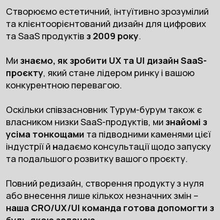
Створюємо естетичний, інтуїтивно зрозумілий
та клієнтоорієнтований дизайн для цифрових
та
SaaS продуктів
з 2009 року
.
Ми
знаємо, як зробити
UX та UI дизайн SaaS-
проєкту
, який стане лідером ринку і вашою
конкурентною перевагою.
Оскільки співзасновник Турум-бурум також є
власником низки SaaS-продуктів, ми
знайомі з
усіма тонкощами
та підводними каменями цієї
індустрії й
н
адаємо консультації щодо запуску
та подальшого розвитку вашого проєкту.
Повний редизайн, створення продукту з нуля
або внесення лише кількох незначних змін –
наша CRO/UX/UI команда готова допомогти з