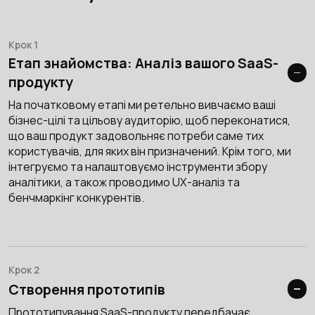
Крок 1
Етап знайомства: Аналіз вашого SaaS-
продукту
На початковому етапі ми ретельно вивчаємо ваші
бізнес-цілі та цільову аудиторію, щоб переконатися,
що ваш продукт задовольняє потреби саме тих
користувачів, для яких він призначений. Крім того, ми
інтегруємо та налаштовуємо інструменти збору
аналітики, а також проводимо UX-аналіз та
бенчмаркінг конкурентів.
Крок 2
Створення прототипів
Прототипування SaaS-продукту передбачає