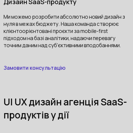
Дизайн SaaS-продукту
Ми можемо розробити абсолютно новий дизайн з
нуля в межах бюджету. Наша команда створює
клієнтоорієнтовані проєкти за mobile-first
підходом на базі аналітики, надаючи перевагу
точним даним над суб'єктивними вподобаннями.
Замовити консультацію
UI UX дизайн агенція SaaS-
продуктів у дії