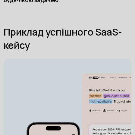
будь-якою задачею
.
Приклад успішного SaaS-
кейсу