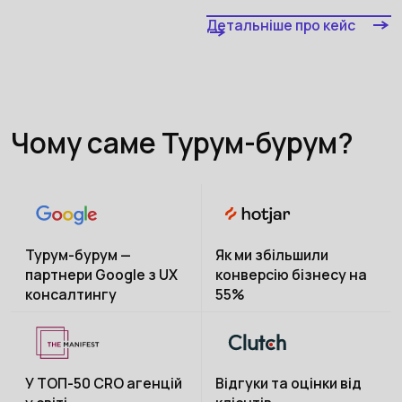
Детальніше про кейс
Чому саме Турум-бурум?
Турум-бурум —
Як ми збільшили
партнери Google з UX
конверсію бізнесу на
консалтингу
55%
У ТОП-50 CRO агенцій
Відгуки та оцінки від