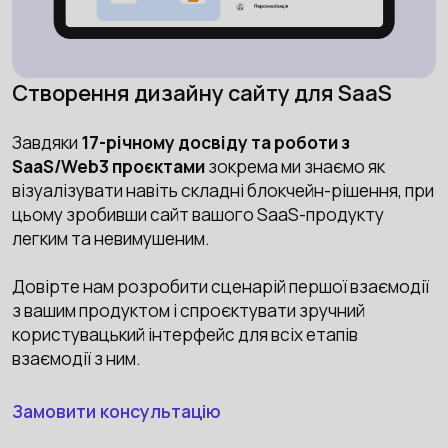
Створення дизайну сайту для SaaS
Завдяки
17-річному досвіду та роботи з
SaaS/Web3 проєктами
зокрема ми знаємо як
візуалізувати навіть складні блокчейн-рішення, при
цьому зробивши сайт вашого SaaS-продукту
легким та невимушеним.
Довірте нам розробити сценарій першої взаємодії
з вашим продуктом і спроєктувати зручний
користувацький інтерфейс для всіх етапів
взаємодії з ним.
Замовити консультацію