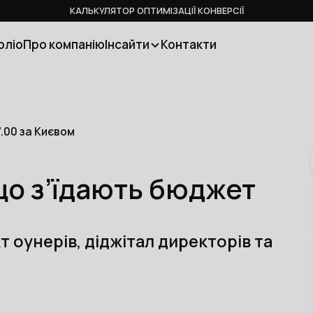
КАЛЬКУЛЯТОР ОПТИМІЗАЦІЇ КОНВЕРСІЇ
оліо
Про компанію
Інсайти
Контакти
7.00 за Києвом
що з’їдають бюджет
 оунерів, діджітал директорів та