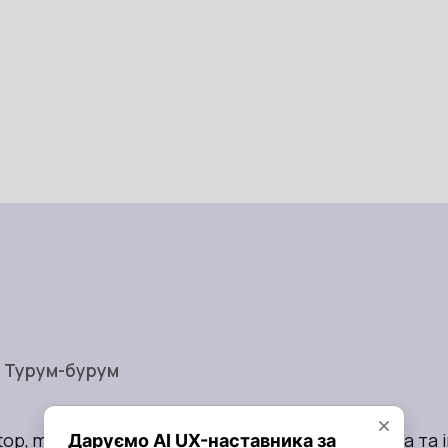
у Турум-бурум
op, myGlo, YARO, Metinvest, COMFY, Domino's pizza та і