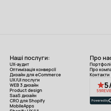
Наші послуги:
Про на
UX-аудит
Портфолі
Оптимізація конверсії
Про комп
Дизайн для eCommerce
Контакти
UX/UI послуги
5
WEB 3 дизайн
Product design
59
REVI
SaaS дизайн
CRO для Shopify
Powered by
MobileApps
Shopify UX/UI