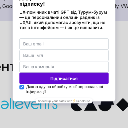
 Google Analytics, GTM, Looker Data Studio, Plerdy, VWO,
енту