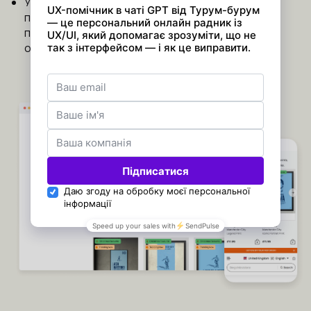
Утримання м'яча: Додано блоки «Нещодавно
переглянуте» та «Улюблені», щоб утримати
постійних користувачів у грі та спонукати їх до
оформлення замовлення.