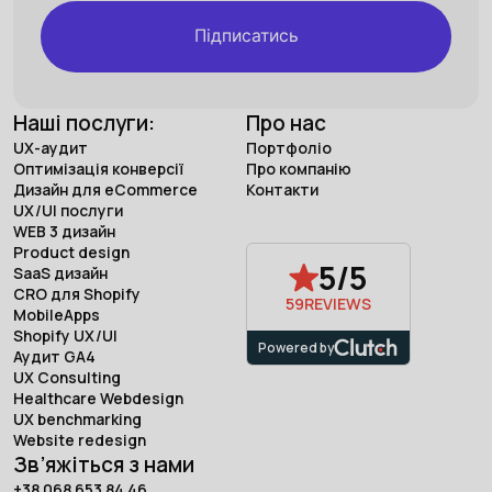
Підписатись
Наші послуги:
Про нас
UX-аудит
Портфоліо
Оптимізація конверсії
Про компанію
Дизайн для eCommerce
Контакти
UX/UI послуги
WEB 3 дизайн
Product design
5/5
SaaS дизайн
CRO для Shopify
59
REVIEWS
MobileApps
Shopify UX/UI
Powered by
Аудит GA4
UX Consulting
Healthcare Webdesign
UX benchmarking
Website redesign
Зв’яжіться з нами
+38 068 653 84 46