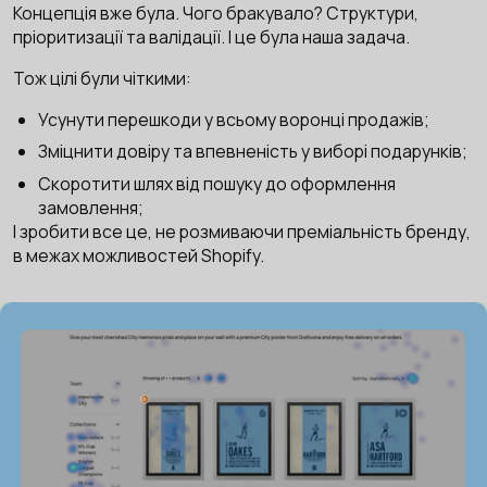
Концепція вже була. Чого бракувало? Структури,
пріоритизації та валідації. І це була наша задача.
Тож цілі були чіткими:
Усунути перешкоди у всьому воронці продажів;
Зміцнити довіру та впевненість у виборі подарунків;
Скоротити шлях від пошуку до оформлення
замовлення;
І зробити все це, не розмиваючи преміальність бренду,
в межах можливостей Shopify.