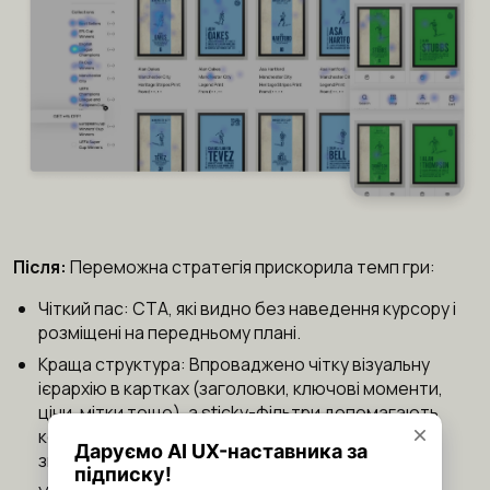
Після:
Переможна стратегія прискорила темп гри:
Чіткий пас: CTA, які видно без наведення курсору і
розміщені на передньому плані.
Краща структура: Впроваджено чітку візуальну
ієрархію в картках (заголовки, ключові моменти,
ціни, мітки тощо), а sticky-фільтри допомагають
користувачам легко орієнтуватися й швидше
знаходити потрібне.