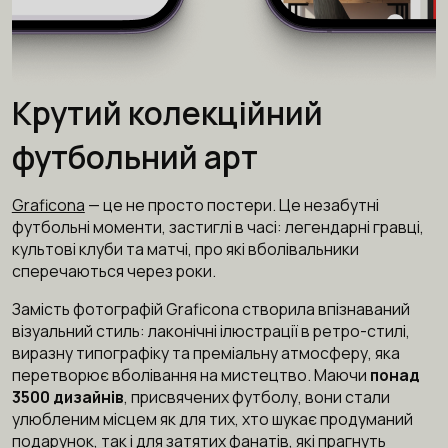
Крутий колекційний
футбольний арт
Graficona
— це не просто постери. Це незабутні
футбольні моменти, застиглі в часі: легендарні гравці,
культові клуби та матчі, про які вболівальники
сперечаються через роки.
Замість фотографій Graficona створила впізнаваний
візуальний стиль: лаконічні ілюстрації в ретро-стилі,
виразну типографіку та преміальну атмосферу, яка
перетворює вболівання на мистецтво. Маючи
понад
3500 дизайнів
, присвячених футболу, вони стали
улюбленим місцем як для тих, хто шукає продуманий
подарунок, так і для затятих фанатів, які прагнуть