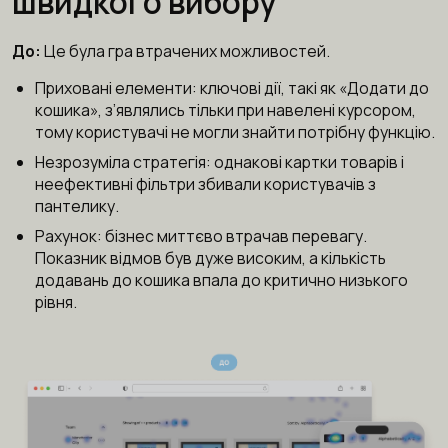
швидкого вибору
До:
Це була гра втрачених можливостей.
Приховані елементи: ключові дії, такі як «Додати до
кошика», з’являлись тільки при навелені курсором,
тому користувачі не могли знайти потрібну функцію.
Незрозуміла стратегія: однакові картки товарів і
неефективні фільтри збивали користувачів з
пантелику.
Рахунок: бізнес миттєво втрачав перевагу.
Показник відмов був дуже високим, а кількість
додавань до кошика впала до критично низького
рівня.