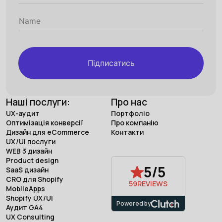
Підписатись
Наші послуги:
Про нас
UX-аудит
Портфоліо
Оптимізація конверсії
Про компанію
Дизайн для eCommerce
Контакти
UX/UI послуги
WEB 3 дизайн
Product design
5/5
SaaS дизайн
CRO для Shopify
59
REVIEWS
MobileApps
Shopify UX/UI
Powered by
Аудит GA4
UX Consulting