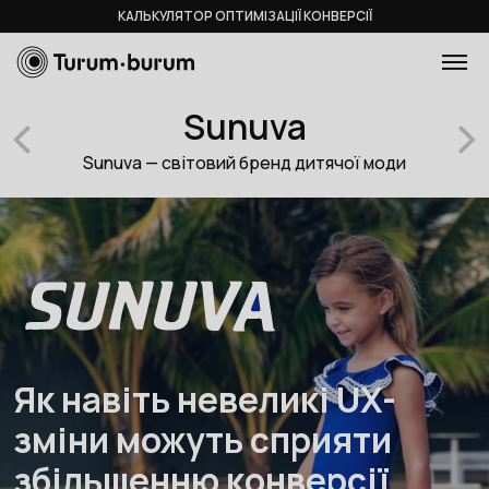
КАЛЬКУЛЯТОР ОПТИМІЗАЦІЇ КОНВЕРСІЇ
Sunuva
Sunuva — світовий бренд дитячої моди
Як навіть невеликі UX-
зміни можуть сприяти
збільшенню конверсії