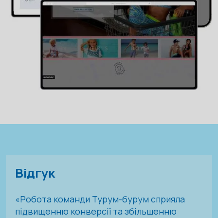
Відгук
«Робота команди Турум-бурум сприяла
підвищенню конверсії та збільшенню