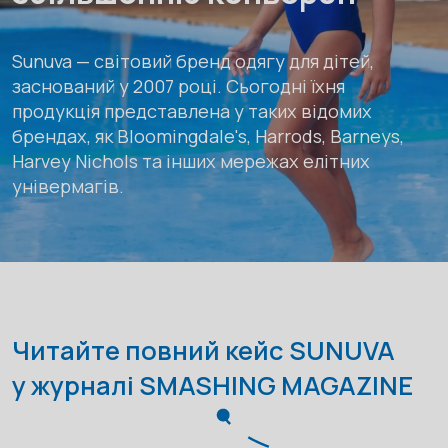
Sunuva — світовий бренд одягу для дітей,
заснований у 2007 році. Сьогодні їхня
продукція представлена у таких відомих
брендах, як Bloomingdale's, Harrods, Barneys,
Harvey Nichols та інших мережах елітних
універмагів.
Читайте повний кейс SUNUVA
у журналі
SMASHING MAGAZINE