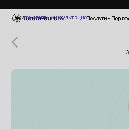
Замовити консультацію
UA
Послуги
Портф
З