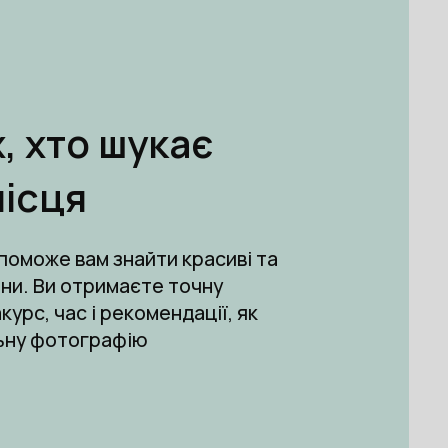
, хто шукає
місця
опоможе вам знайти красиві
та
ини. Ви отримаєте точну
курс, час і рекомендації, як
ьну фотографію