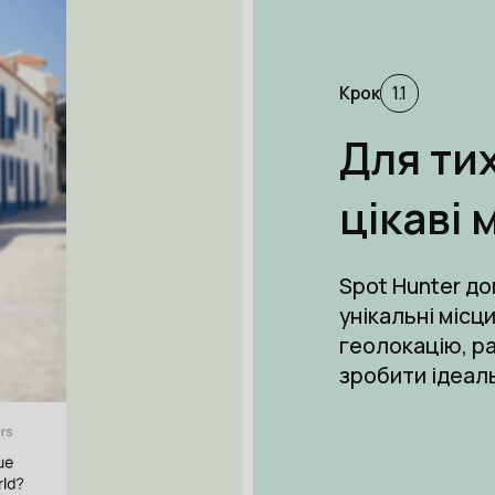
Крок
1.1
Для тих
цікаві 
Spot Hunter д
унікальні місц
геолокацію, ра
зробити ідеал