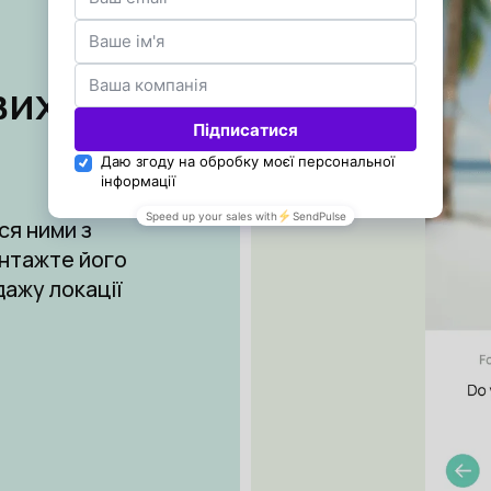
вих
ся ними з
антажте його
дажу локації