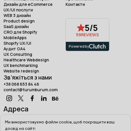
Дизайн для eCommerce
Контакти
UX/UI послуги
WEB 3 дизайн
Product design
5/5
SaaS дизайн
CRO для Shopify
59
REVIEWS
MobileApps
Shopify UX/UI
Powered by
Аудит GA4
UX Consulting
Healthcare Webdesign
UX benchmarking
Website redesign
Зв’яжіться з нами
+38 068 653 84 46
contact@turumburum.com
Адреса
Турум-бурум, Україна, Харків,
вул. Сумська, 7/1
Ми використовуємо файли cookie, щоб покращити ваш
досвід на сайті