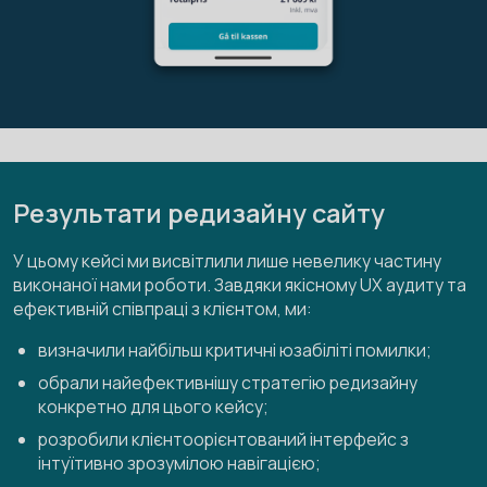
Результати редизайну сайту
У цьому кейсі ми висвітлили лише невелику частину
виконаної нами роботи. Завдяки якісному UX аудиту та
ефективній співпраці з клієнтом, ми:
визначили найбільш критичні юзабіліті помилки;
обрали найефективнішу стратегію редизайну
конкретно для цього кейсу;
розробили клієнтоорієнтований інтерфейс з
інтуїтивно зрозумілою навігацією;