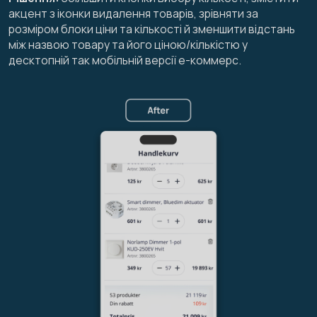
акцент з іконки видалення товарів, зрівняти за
розміром блоки ціни та кількості й зменшити відстань
між назвою товару та його ціною/кількістю у
десктопній так мобільній версії е-коммерс.