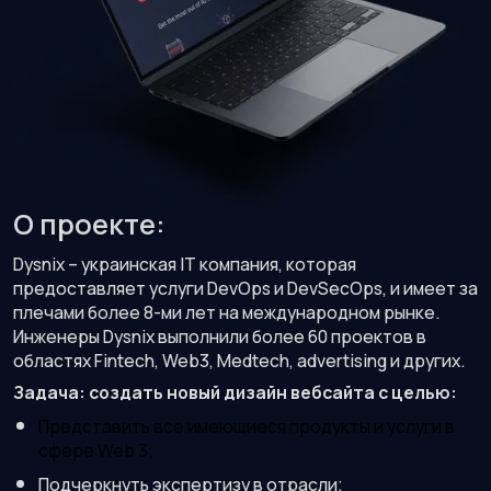
О проекте:
Dysnix – украинская IT компания, которая
предоставляет услуги DevOps и DevSecOps, и имеет за
плечами более 8-ми лет на международном рынке.
Инженеры Dysnix выполнили более 60 проектов в
областях Fintech, Web3, Medtech, advertising и других.
Задача: создать новый дизайн вебсайта с целью:
Представить все имеющиеся продукты и услуги в
сфере Web 3;
Подчеркнуть экспертизу в отрасли;