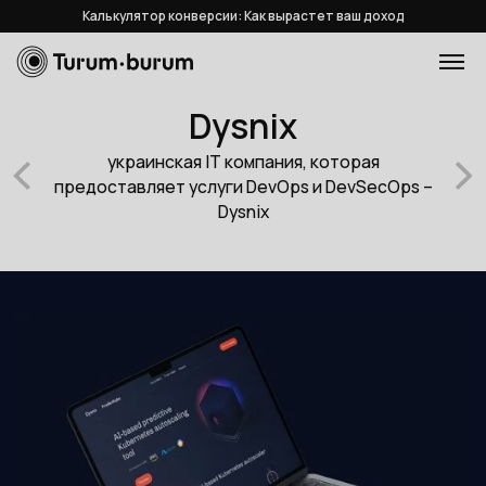
Калькулятор конверсии: Как вырастет ваш доход
Dysnix
украинская IT компания, которая
предоставляет услуги DevOps и DevSecOps –
Dysnix