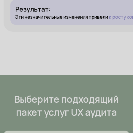
Результат:
Эти незначительные изменения привели
к росту к
Выберите подходящий
пакет услуг UX аудита