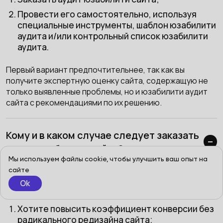
Провести его самостоятельно, используя
специальные инструменты, шаблон юзабилити
аудита и/или контрольный список юзабилити
аудита.
Первый вариант предпочтительнее, так как вы
получите экспертную оценку сайта, содержащую не
только выявленные проблемы, но и юзабилити аудит
сайта с рекомендациями по их решению.
Кому и в каком случае следует заказать
аудит юзабилити сайта?
Мы используем файлы cookie, чтобы улучшить ваш опыт на
Исходя из нашего опыта, UX аудит — это запрос
сайте
клиента, и его стоит заказать, если вы намерены
Ok
достичь следующих целей:
Хотите повысить коэффициент конверсии без
радикального редизайна сайта;