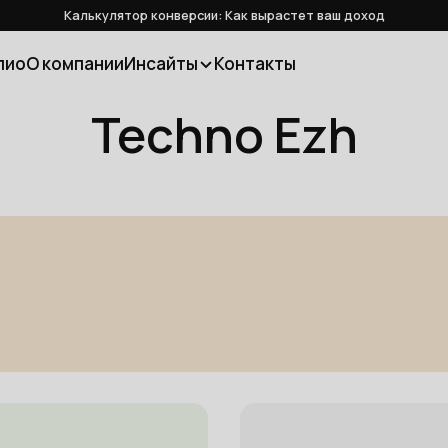
Калькулятор конверсии: Как вырастет ваш доход
лио
О компании
Инсайты
Контакты
Techno Ezh