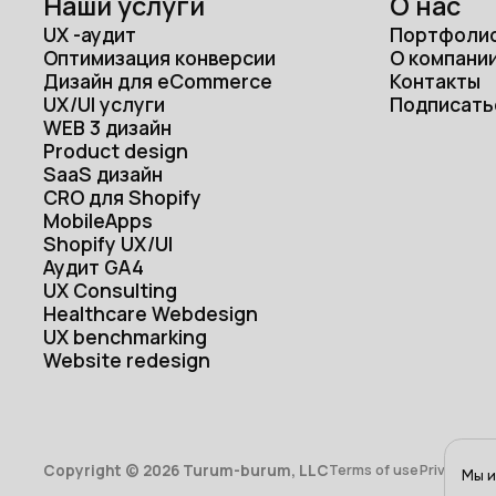
Наши услуги
О нас
UX -аудит
Портфоли
Оптимизация конверсии
О компани
Дизайн для eCommerce
Контакты
UX/UI услуги
Подписать
WEB 3 дизайн
Product design
SaaS дизайн
CRO для Shopify
MobileApps
Shopify UX/UI
Аудит GA4
UX Consulting
Healthcare Webdesign
UX benchmarking
Website redesign
Copyright © 2026 Turum-burum, LLC
Terms of use
Privacy Pol
Мы и