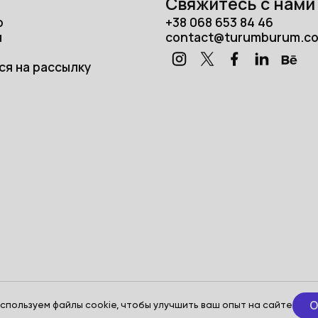
Свяжитесь с нами
о
+38 068 653 84 46
и
contact@turumburum.c
ся на рассылку
icy
O
спользуем файлы cookie, чтобы улучшить ваш опыт на сайте