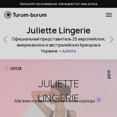
Калькулятор конверсии: Как вырастет ваш доход
Juliette Lingerie
Официальный представитель 25 европейских,
американских и австралийских брендов в
Украине —
Juliette
UI/UX
2017
JULIETTE
LINGERIE
Магазин купальников и пляжной одежды