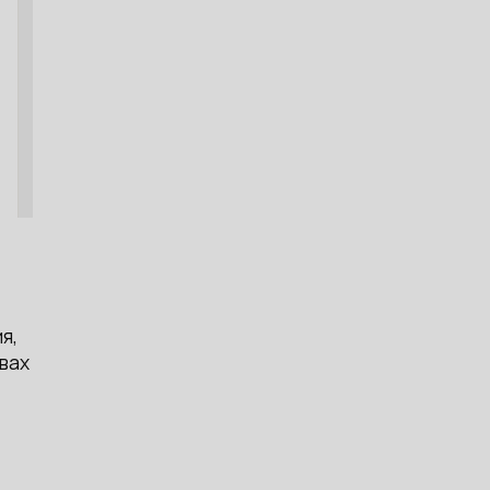
я,
вах