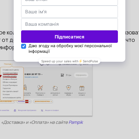
шое количество способов оплаты, то стоит реализова
от друга. Так страницы не будут перегружены, что
 информацию.
«Доставка» и «Оплата» на сайте
Pampik
.