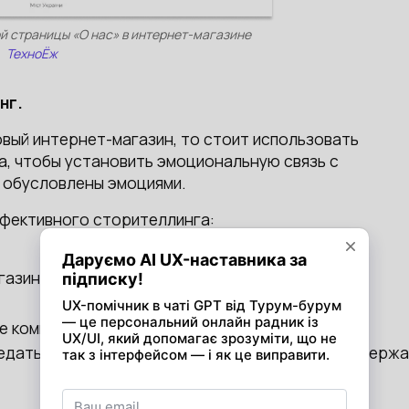
 страницы «О нас» в интернет-магазине
ТехноЁж
нг.
овый интернет-магазин, то стоит использовать
са, чтобы установить эмоциональную связь с
обусловлены эмоциями.
ффективного сторителлинга:
газина);
е компании;
редать, а затем придумайте историю, чтобы поддерж