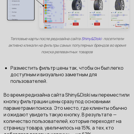
Тепловые карты после редизайна сайта
Shiny&Diski
: посетители
активно кликали на фильтры самых популярных брендов во время
поиска релевантных товаров
Разместить фильтр цены так, чтобы он был легко
доступным и визуально заметным для
пользователей.
Во время редизайна сайта Shiny&Diski мы переместили
кнопку фильтрации цены сразу под основными
параметрами поиска. Это место, где клиенты обычно
и ожидают увидеть такую кнопку. В результате —
количество пользователей, которые переходят на
страницу товара, увеличилось на 15%, а тех, кто