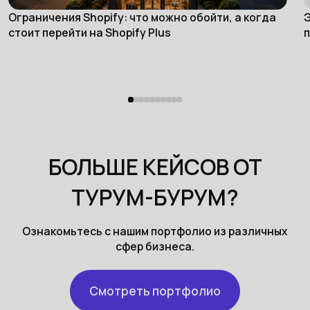
Ограничения Shopify: что можно обойти, а когда
Э
eCommerce
стоит перейти на Shopify Plus
п
БОЛЬШЕ КЕЙСОВ ОТ
ТУРУМ-БУРУМ?
Ознакомьтесь с нашим портфолио из различных
сфер бизнеса.
Смотреть портфолио