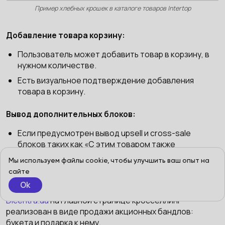
Пример хлебных крошек в каталоге товаров Intertop
Добавление товара корзину:
Пользователь может добавить товар в корзину, в
нужном количестве.
Есть визуальное подтверждение добавления
товара в корзину.
Вывод дополнительных блоков:
Если предусмотрен вывод upsell и cross-sale
блоков таких как «С этим товаром также
покупают», «Рекомендуем», «Вы просматривали», в
Мы используем файлы cookie, чтобы улучшить ваш опыт на
них выводятся правильные товары.
сайте
Ok
Например, в
цветочном интернет-магазине
Dicentra.ua
на главной странице кросселлинг
реализован в виде продажи акционных бандлов:
букета и подарка к нему.