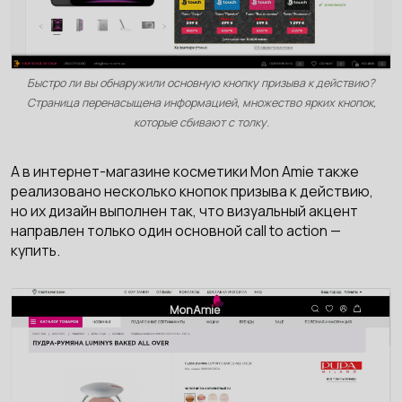
Быстро ли вы обнаружили основную кнопку призыва к действию?
Страница перенасыщена информацией, множество ярких кнопок,
которые сбивают с толку.
А в интернет-магазине косметики Mon Amiе также
реализовано несколько кнопок призыва к действию,
но их дизайн выполнен так, что визуальный акцент
направлен только один основной call to action —
купить.