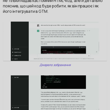
не тільки надав кастомний HTML-код, але й детально
пояснив, що цей код буде робити, як він працює і як
його інтегрувати в GTM.
Джерело зображення