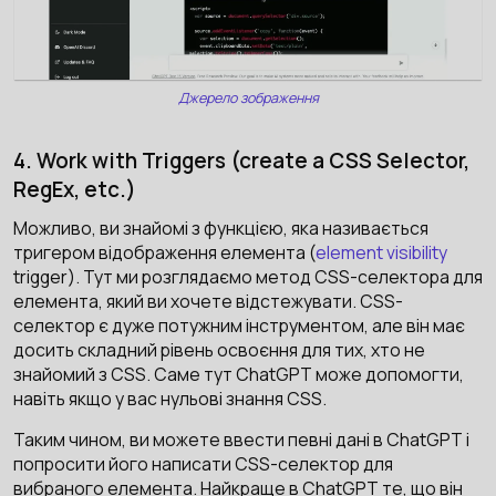
Джерело зображення
4. Work with Triggers (create a CSS Selector,
RegEx, etc.)
Можливо, ви знайомі з функцією, яка називається
тригером відображення елемента (
element visibility
trigger). Тут ми розглядаємо метод CSS-селектора для
елемента, який ви хочете відстежувати. CSS-
селектор є дуже потужним інструментом, але він має
досить складний рівень освоєння для тих, хто не
знайомий з CSS. Саме тут ChatGPT може допомогти,
навіть якщо у вас нульові знання CSS.
Таким чином, ви можете ввести певні дані в ChatGPT і
попросити його написати CSS-селектор для
вибраного елемента. Найкраще в ChatGPT те, що він