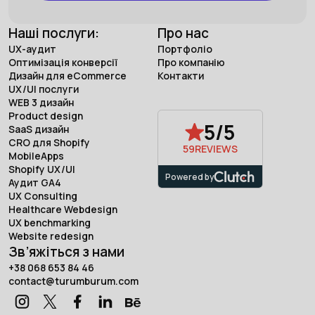
Наші послуги:
Про нас
UX-аудит
Портфоліо
Оптимізація конверсії
Про компанію
Дизайн для eCommerce
Контакти
UX/UI послуги
WEB 3 дизайн
Product design
5/5
SaaS дизайн
CRO для Shopify
59
REVIEWS
MobileApps
Shopify UX/UI
Powered by
Аудит GA4
UX Consulting
Healthcare Webdesign
UX benchmarking
Website redesign
Зв’яжіться з нами
+38 068 653 84 46
contact@turumburum.com