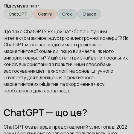
Підсумувати з:
ChatGPT
Gemini
Grok
Claude
Що таке ChatGPT? Як цей чат-бот зі штучним
інтелектом змінює індустрію електронної комерції? Як
ChatGPT може заощадити час і гроші вашої
маркетингової команди, якщо ви знаєте, як його
використовувати? У цій статті ви знайдете 7 реальних
кейсів використання з практичними способами
застосування цієї технології на основі штучного
інтелекту для підвищення ефективності
маркетингових ініціатив та скорочення часу,
необхідного для їх реалізації.
ChatGPT — що це?
ChatGPT був вперше представлений у листопаді 2022
року і досить швидко завоював популярність. Вже