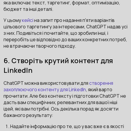
яка включає текст, таргетинг, формат, оптимізацію,
бюджет та інші деталі.
У цьому
кейсі
на запит про надання п'яти варіантів
цільового таргетингу за інтересами, ChatGPT надав усі
з них. Подивіться і почитайте, що зробили інші, і
переробіть це відповідно до ваших конкретних потреб,
не втрачаючи творчого підходу.
6. Створіть крутий контент для
LinkedIn
ChatGPT можна використовувати для
створення
захоплюючого контенту для LinkedIn
, який варто
прочитати. Але без контексту і підготовки ChatGPT не
дасть вам специфічних, релевантних для вашої ніші
ідей, які вам потрібні. Ось декілька порад як досягти
бажаного результату:
Надайте інформацію про те, що у вас вже є в якості