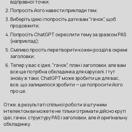
відправної точки;
Попросіть його навести приклади тем;
Виберіть ідею і попросіть дати вам "гачок", щоб
продовжити;
Попросіть ChatGPT окреслити тему за зразком PAS
(наприклад);
Сміливо просіть перетворити кожен розділ в окремі
заголовки;
Тепер у вас є ідея, "гачок", план і заголовки, але вам
все ще потрібна обкладинка для каруселі. І тут
знову ж таки, ChatGPT може зробити це для вас,
все, що залишилося зробити — це попросити його
про це.
Отже, в результаті спільної роботи зі штучним
інтелектом ви можете не тільки отримати дійсно круті
ідеї, гачки, структуру PAS і заголовки, але й оригінальну
обкладинку.