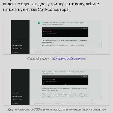
видав не один, а відразу три варіанти коду, які вже
написані у вигляді CSS-селектора.
Перший варіант (
Джерело зображення
)
Другий варіант з CSS-селектором для елементів 'span' всередині