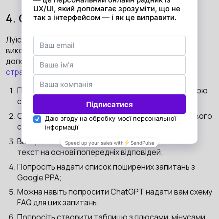
4. Створіть контент-стратегію
Луїсу Сміту вдалося створити кластер контенту
використовуючи цей AI-інструмент. Так, лише за
допомогою ChatGPT можна
створити контент-
стратегію за 7 кроків
:
Попросіть список організацій, пов'язаних із певною
сферою;
Створіть тематичний кластер для вашого цільового
споживача;
Використовуючи ChatGPT, створіть лаконічний
текст на основі попередніх відповідей;
Попросіть надати список поширених запитань з
Google PPA;
Можна навіть попросити ChatGPT надати вам схему
FAQ для цих запитань;
Попросіть створити таблицю з плюсами, мінусами,