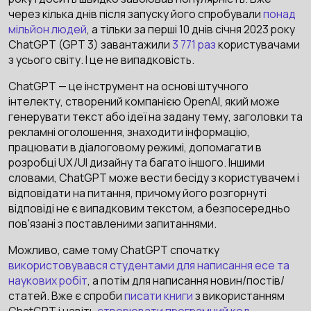
через кілька днів після запуску його спробували
понад
мільйон людей
, а тільки за перші 10 днів січня 2023 року
ChatGPT (GPT 3) завантажили
3 771 раз
користувачами
з усього світу. І це не випадковість.
ChatGPT — це інструмент на основі штучного
інтелекту, створений компанією OpenAI, який може
генерувати текст або ідеї на задану тему, заголовки та
рекламні оголошення, знаходити інформацію,
працювати в діалоговому режимі, допомагати в
розробці UX/UI дизайну та багато іншого. Іншими
словами, ChatGPT може вести бесіду з користувачем і
відповідати на питання, причому його розгорнуті
відповіді не є випадковим текстом, а безпосередньо
пов'язані з поставленими запитаннями.
Можливо, саме тому ChatGPT спочатку
використовувався студентами для написання есе та
наукових робіт
, а потім для написання новин/постів/
статей. Вже є спроби
писати книги
з використанням
ChatGPT і навіть
створювати програмний код
.