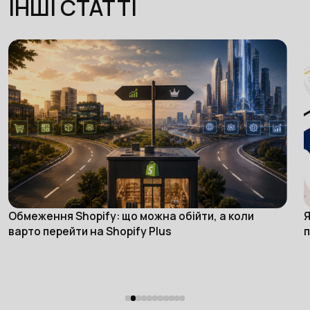
ІНШІ СТАТТІ
Обмеження Shopify: що можна обійти, а коли
Я
eCommerce
варто перейти на Shopify Plus
п