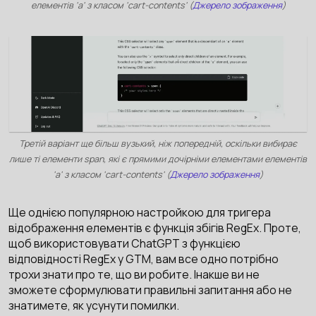
елементів 'a' з класом 'cart-contents' (
Джерело зображення
)
Третій варіант ще більш вузький, ніж попередній, оскільки вибирає
лише ті елементи span, які є прямими дочірніми елементами елементів
'a' з класом 'cart-contents' (
Джерело зображення
)
Ще однією популярною настройкою для тригера
відображення елементів є функція збігів RegEx. Проте,
щоб використовувати ChatGPT з функцією
відповідності RegEx у GTM, вам все одно потрібно
трохи знати про те, що ви робите. Інакше ви не
зможете сформулювати правильні запитання або не
знатимете, як усунути помилки.