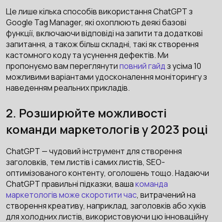
Це лише кілька способів використання ChatGPT з
Google Tag Manager, які охоплюють деякі базові
функції, включаючи відповіді на запити та додаткові
запитання, а також більш складні, такі як створення
кастомного коду та усунення дефектів. Ми
пропонуємо вам переглянути
повний гайд
з усіма 10
можливими варіантами удосконалення моніторингу з
наведенням реальних прикладів.
2. Розширюйте можливості
команди маркетологів у 2023 році
ChatGPT — чудовий інструмент для створення
заголовків, тем листів і самих листів, SEO-
оптимізованого контенту, оголошень тощо. Надаючи
ChatGPT правильні підказки, ваша
команда
маркетологів може скоротити час
, витрачений на
створення креативу, наприклад, заголовків або хуків
для холодних листів, використовуючи цю інноваційну