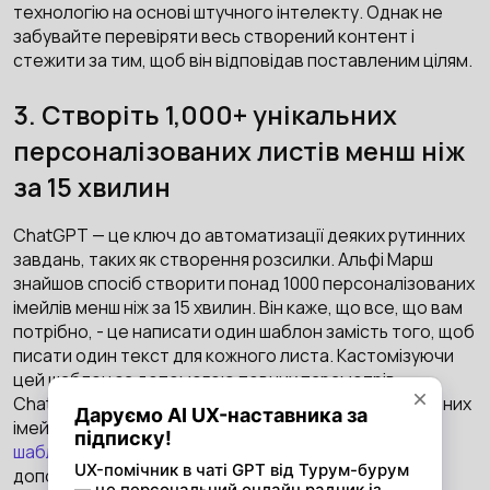
технологію на основі штучного інтелекту. Однак не
забувайте перевіряти весь створений контент і
стежити за тим, щоб він відповідав поставленим цілям.
3. Створіть 1,000+ унікальних
персоналізованих листів менш ніж
за 15 хвилин
ChatGPT — це ключ до автоматизації деяких рутинних
завдань, таких як створення розсилки. Альфі Марш
знайшов спосіб створити понад 1000 персоналізованих
імейлів менш ніж за 15 хвилин. Він каже, що все, що вам
потрібно, - це написати один шаблон замість того, щоб
писати один текст для кожного листа. Кастомізуючи
цей шаблон за допомогою певних параметрів,
ChatGPT створить тисячі унікальних персоналізованих
імейлів за лічені секунди. Ось
наочний гайд з усіма
шаблонами та відповідними інструкціями
вам у
допомогу.