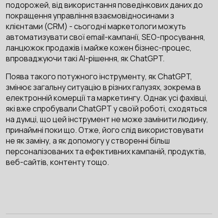
подорожей, від використання поведінкових даних до
покращення управління взаємовідносинами з
клієнтами (CRM) - сьогодні маркетологи можуть
автоматизувати свої email-кампанії, SEO-просування,
ланцюжок продажів і майже кожен бізнес-процес,
впроваджуючи такі AI-рішення, як ChatGPT.
Поява такого потужного інструменту, як ChatGPT,
змінює загальну ситуацію в різних галузях, зокрема в
електронній комерції та маркетингу. Однак усі фахівці,
які вже спробували ChatGPT у своїй роботі, сходяться
на думці, що цей інструмент не може замінити людину,
принаймні поки що. Отже, його слід використовувати
не як заміну, а як допомогу у створенні більш
персоналізованих та ефективних кампаній, продуктів,
веб-сайтів, контенту тощо.