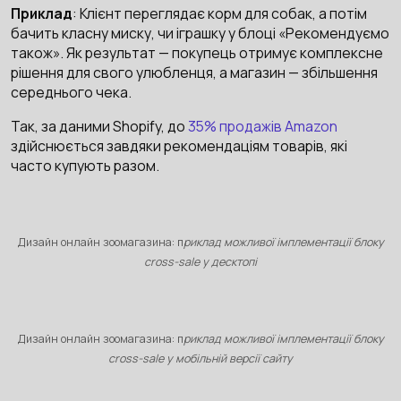
Приклад
: Клієнт переглядає корм для собак, а потім
бачить класну миску, чи іграшку у блоці «Рекомендуємо
також». Як результат — покупець отримує комплексне
рішення для свого улюбленця, а магазин — збільшення
середнього чека.
Так, за даними Shopify, до
35% продажів Amazon
здійснюється завдяки рекомендаціям товарів, які
часто купують разом.
Дизайн онлайн зоомагазина: п
риклад можливої імплементації блоку
cross-sale у десктопі
Дизайн онлайн зоомагазина: п
риклад можливої імплементації блоку
cross-sale у мобільній версії сайту