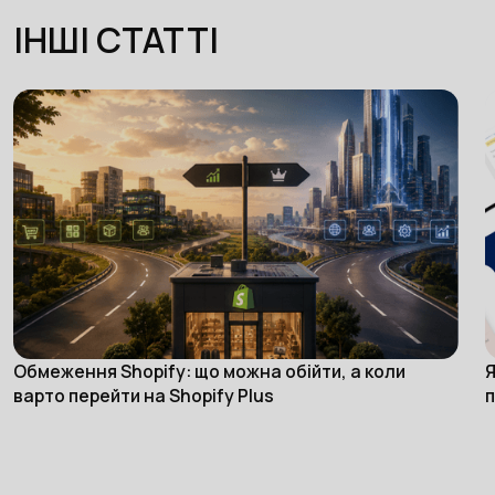
ІНШІ СТАТТІ
Обмеження Shopify: що можна обійти, а коли
Я
eCommerce
варто перейти на Shopify Plus
п