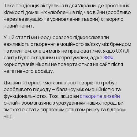
Така тенденція актуальна й для України, де зростання
кількості домашніх улюбленців під час війни (особливо
через евакуацію та усиновлення тварин) створило
новий попит.
У цій статті ми неодноразово підкреслювали
важливість створення емоційного зв’язку між брендом
та клієнтом, але ця магія не працюватиме, якщо UX/UI
сайту буде складним і незрозумілим, адже
88%
користувачів ніколи не повертаються на сайт після
негативного досвіду.
Дизайн інтернет-магазина зоотоварів потребує
особливого підходу — балансу між емоційністю та
функціональністю. Тож, якщо ви
створите дизайн
онлайн зоомагазина з урахуванням наших порад, ви
зможете стати справжнім гігантом ринку та лідером
ніші.