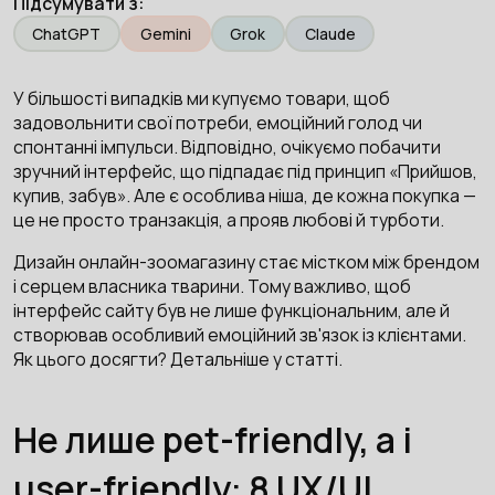
Підсумувати з:
ChatGPT
Gemini
Grok
Claude
У більшості випадків ми купуємо товари, щоб
задовольнити свої потреби, емоційний голод чи
спонтанні імпульси. Відповідно, очікуємо побачити
зручний інтерфейс, що підпадає під принцип «Прийшов,
купив, забув». Але є особлива ніша, де кожна покупка —
це не просто транзакція, а прояв любові й турботи.
Дизайн онлайн-зоомагазину стає містком між брендом
і серцем власника тварини. Тому важливо, щоб
інтерфейс сайту був не лише функціональним, але й
створював особливий емоційний зв'язок із клієнтами.
Як цього досягти? Детальніше у статті.
Не лише pet-friendly, а і
user-friendly: 8 UX/UI