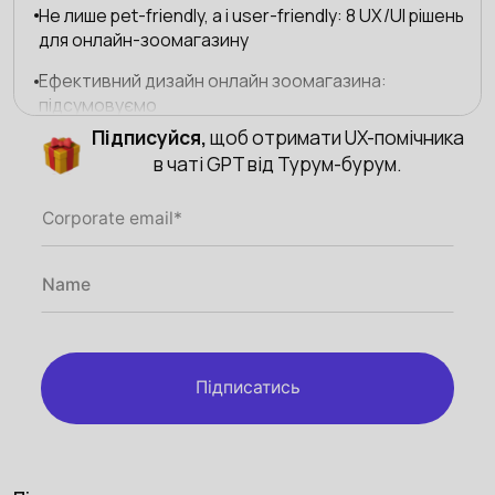
Не лише pet-friendly, а і user-friendly: 8 UX/UI рішень
для онлайн-зоомагазину
Ефективний дизайн онлайн зоомагазина:
підсумовуємо
Підписуйся,
щоб отримати UX-помічника
в чаті GPT від Турум-бурум.
Підписатись