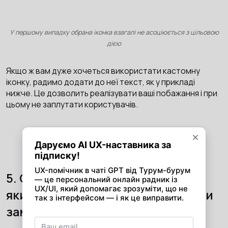
У першому випадку обрана іконка взагалі не асоціюється з цільовою
дією
Якщо ж вам дуже хочеться використати кастомну
іконку, радимо додати до неї текст, як у прикладі
нижче. Це дозволить реалізувати ваші побажання і при
цьому не заплутати користувачів.
Приклад екологічної реалізації нестандартної іконки
5. Сторінка товару: інтерфейс,
який стимулює клієнтів оформити
замовлення