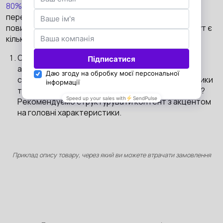
80%
покупців проводять своє онлайн-дослідження
перед тим, як придбати товар, тому опис товарів
повинен бути детальним і зручним для вивчення. Тут є
кілька лайфхаків:
Опис товару: люди не люблять лонгріди, вони
автоматично викликають бажання закрити
сторінку. Однак як представити усі характеристики
товару і при цьому не перевантажити інтерфейс?
Рекомендуємо структурувати контент з акцентом
на головні характеристики.
Приклад опису товару, через який ви можете втрачати замовлення