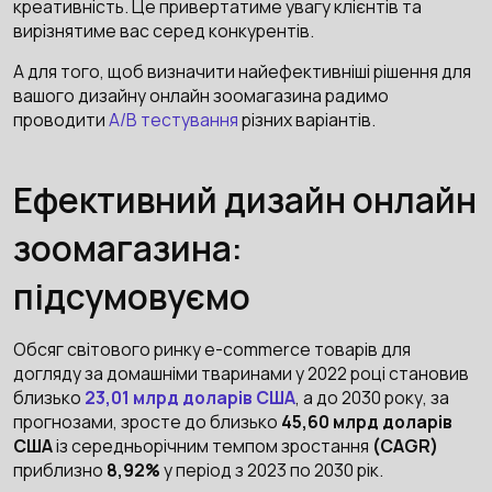
креативність. Це привертатиме увагу клієнтів та
вирізнятиме вас серед конкурентів.
А для того, щоб визначити найефективніші рішення для
вашого дизайну онлайн зоомагазина радимо
проводити
A/B тестування
різних варіантів.
Ефективний дизайн онлайн
зоомагазина:
підсумовуємо
Обсяг світового ринку e-commerce товарів для
догляду за домашніми тваринами у 2022 році становив
близько
23,01 млрд доларів США
, а до 2030 року, за
прогнозами, зросте до близько
45,60 млрд доларів
США
із середньорічним темпом зростання
(CAGR)
приблизно
8,92%
у період з 2023 по 2030 рік.