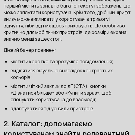
перший містить занадто багато тексту і зображень, що
може заплутати користувача. Крім того, дрібний шрифт
знизу може викликати у користувачів тривогу і
відчуття, ніби від них щось приховують. Це особливо
критично для мобільних пристроїв, де розміри екрана
значно менші за десктоп.
Дієвий банер повинен:
містити коротке та зрозуміле повідомлення;
виділятися візуально внаслідок контрастних
кольорів;
містити чіткий заклик до дії (CTA): кнопки
«Дізнатися більше» або «Купити зараз», щоб
спонукати користувача до взаємодії;
адаптуватися під усі види пристроїв.
2. Каталог: допомагаємо
користувачам знайти релевантний