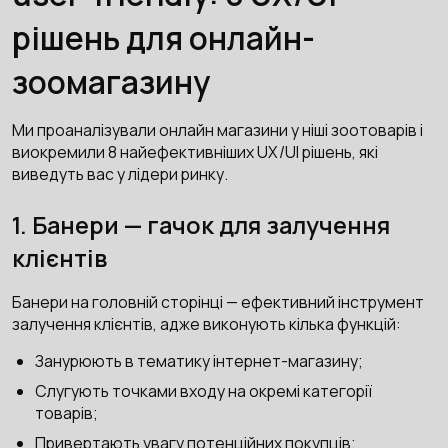
рішень для онлайн-
зоомагазину
Ми проаналізували онлайн магазини у ніші зоотоварів і
виокремили 8 найефективніших UX/UI рішень, які
виведуть вас у лідери ринку.
1. Банери — гачок для залучення
клієнтів
Банери на головній сторінці — ефективний інструмент
залучення клієнтів, адже виконують кілька функцій:
Занурюють в тематику інтернет-магазину;
Слугують точками входу на окремі категорії
товарів;
Привертають увагу потенційних покупців;