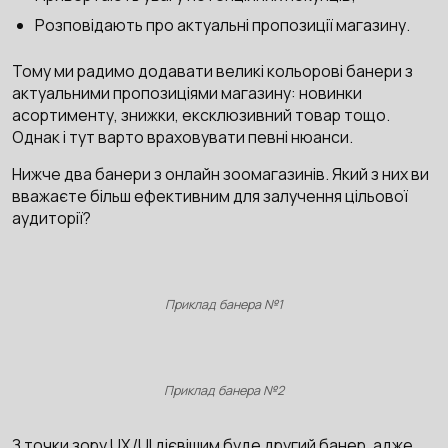
Розповідають про актуальні пропозиції магазину.
Тому ми радимо додавати великі кольорові банери з
актуальними пропозиціями магазину: новинки
асортименту, знижки, ексклюзивний товар тощо.
Однак і тут варто враховувати певні нюанси.
Нижче два банери з онлайн зоомагазинів. Який з них ви
вважаєте більш ефективним для залучення цільової
аудиторії?
Приклад банера №1
Приклад банера №2
З точки зору UX/UI дієвішим буде другий банер, адже