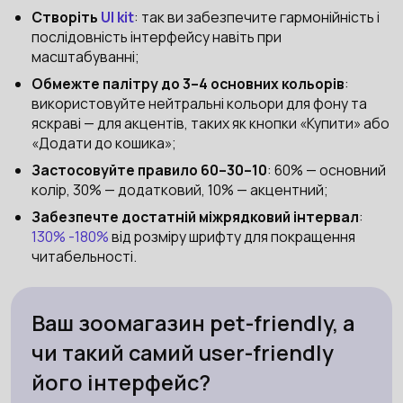
Створіть
UI kit
: так ви забезпечите гармонійність і
послідовність інтерфейсу навіть при
масштабуванні;
Обмежте палітру до 3–4 основних кольорів
:
використовуйте нейтральні кольори для фону та
яскраві — для акцентів, таких як кнопки «Купити» або
«Додати до кошика»;
Застосовуйте правило 60–30–10
: 60% — основний
колір, 30% — додатковий, 10% — акцентний;
Забезпечте достатній міжрядковий інтервал
:
130% -180%
від розміру шрифту для покращення
читабельності.
Ваш зоомагазин pet-friendly, а
чи такий самий user-friendly
його інтерфейс?