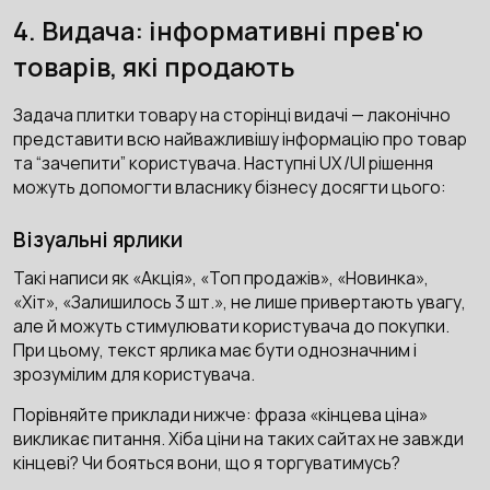
4. Видача: інформативні прев'ю
товарів, які продають
Задача плитки товару на сторінці видачі — лаконічно
представити всю найважливішу інформацію про товар
та “зачепити” користувача. Наступні UX/UI рішення
можуть допомогти власнику бізнесу досягти цього:
Візуальні ярлики
Такі написи як «Акція», «Топ продажів», «Новинка»,
«Хіт», «Залишилось 3 шт.», не лише привертають увагу,
але й можуть стимулювати користувача до покупки.
При цьому, текст ярлика має бути однозначним і
зрозумілим для користувача.
Порівняйте приклади нижче: фраза «кінцева ціна»
викликає питання. Хіба ціни на таких сайтах не завжди
кінцеві? Чи бояться вони, що я торгуватимусь?