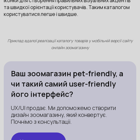
іконки для створення правильних візуальних акцентів
та швидкої орієнтації користувачів. Таким каталогом
користуватися легше і швидше.
Приклад вдалої реалізації каталогу товарів у мобільній версії сайту
онлайн зоомагазину
Ваш зоомагазин pet-friendly, а
чи такий самий user-friendly
його інтерфейс?
UX/UI продає. Ми допоможемо створити
дизайн зоомагазину, який конвертує.
Почнімо з консультації.