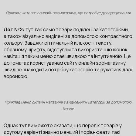
Приклад каталогу онлайн зоомагазина, що потребує доопрацювання
Лот №2:
тут так само товари поділені за категоріями,
а також візуально виділені за допомогою контрастного
кольору. Завдяки оптимальній кількості тексту,
обраному шрифту, відступам та використанню іконок
навігація таким меню стає швидкою та інтуїтивною. Це
допомагає користувачам сайту онлайн зоомагазину
швидше знаходити потрібну категорію та рухатися далі
воронкою.
Приклад меню онлайн магазина з виділенням категорій за допомогою
іконок
Однак тут ви можете сказати, що перелік товарів у
другому варіанті значно менший і порівнювати такі