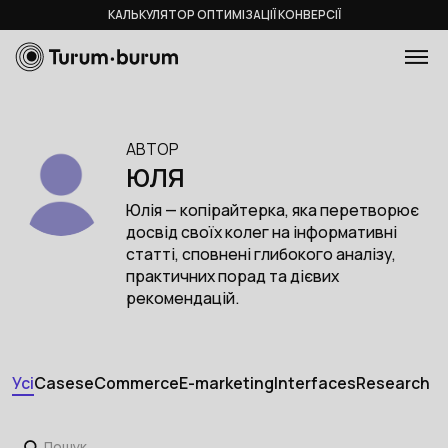
КАЛЬКУЛЯТОР ОПТИМІЗАЦІЇ КОНВЕРСІЇ
AВТОР
ЮЛЯ
Юлія — копірайтерка, яка перетворює
досвід своїх колег на інформативні
статті, сповнені глибокого аналізу,
практичних порад та дієвих
рекомендацій.
Усі
Cases
eCommerce
E-marketing
Interfaces
Research