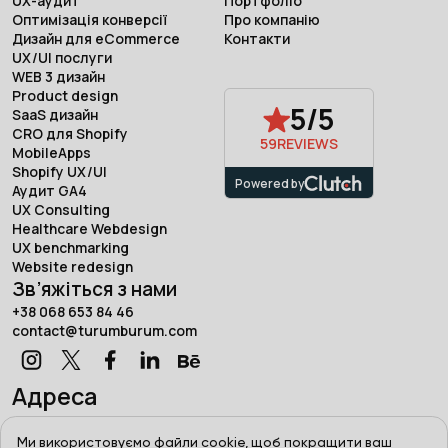
UX-аудит
Портфоліо
Оптимізація конверсії
Про компанію
Дизайн для eCommerce
Контакти
UX/UI послуги
WEB 3 дизайн
Product design
5/5
SaaS дизайн
CRO для Shopify
59
REVIEWS
MobileApps
Shopify UX/UI
Powered by
Аудит GA4
UX Consulting
Healthcare Webdesign
UX benchmarking
Website redesign
Зв’яжіться з нами
+38 068 653 84 46
contact@turumburum.com
Адреса
Турум-бурум, Україна, Харків,
вул. Сумська, 7/1
Ми використовуємо файли cookie, щоб покращити ваш