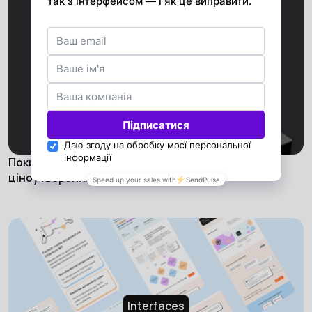
eCommerce
Покинуті кошики в Shopify: платіжні системи та
ціноутворення, що конвертують
Interfaces