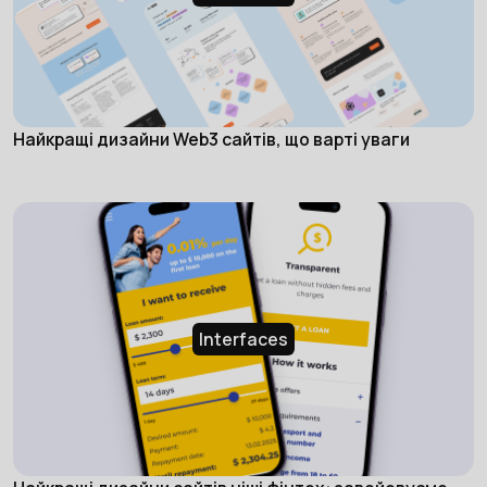
Найкращі дизайни Web3 сайтів, що варті уваги
Interfaces