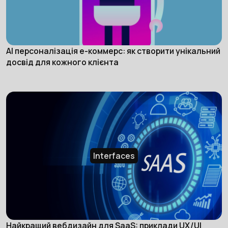
АІ персоналізація е-коммерс: як створити унікальний
досвід для кожного клієнта
Interfaces
Найкращий вебдизайн для SaaS: приклади UX/UI