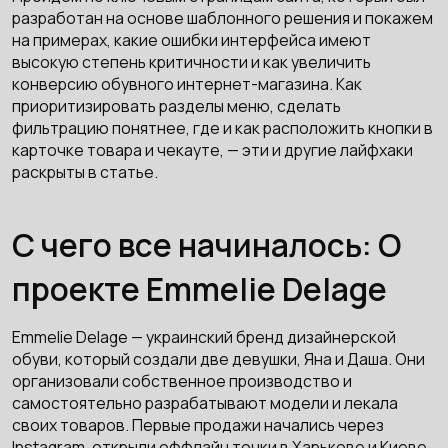
разработан на основе шаблонного решения и покажем
на примерах, какие ошибки интерфейса имеют
высокую степень критичности и как увеличить
конверсию обувного интернет-магазина. Как
приоритизировать разделы меню, сделать
фильтрацию понятнее, где и как расположить кнопки в
карточке товара и чекауте, — эти и другие лайфхаки
раскрыты в статье.
С чего все начиналось: О
проекте Emmelie Delage
Emmelie Delage — украинский бренд дизайнерской
обуви, который создали две девушки, Яна и Даша. Они
организовали собственное производство и
самостоятельно разрабатывают модели и лекала
своих товаров. Первые продажи начались через
Instagram, открыли оффлайн точки в Харькове и Киеве,