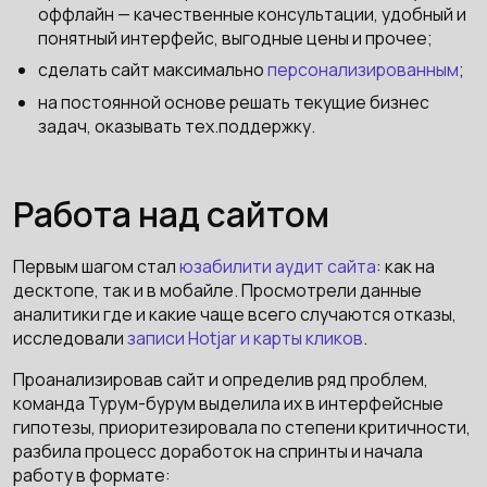
оффлайн — качественные консультации, удобный и
понятный интерфейс, выгодные цены и прочее;
сделать сайт максимально
персонализированным
;
на постоянной основе решать текущие бизнес
задач, оказывать тех.поддержку.
Работа над сайтом
Первым шагом стал
юзабилити аудит сайта
: как на
десктопе, так и в мобайле. Просмотрели данные
аналитики где и какие чаще всего случаются отказы,
исследовали
записи Hotjar и карты кликов
.
Проанализировав сайт и определив ряд проблем,
команда Турум-бурум выделила их в интерфейсные
гипотезы, приоритезировала по степени критичности,
разбила процесс доработок на спринты и начала
работу в формате: