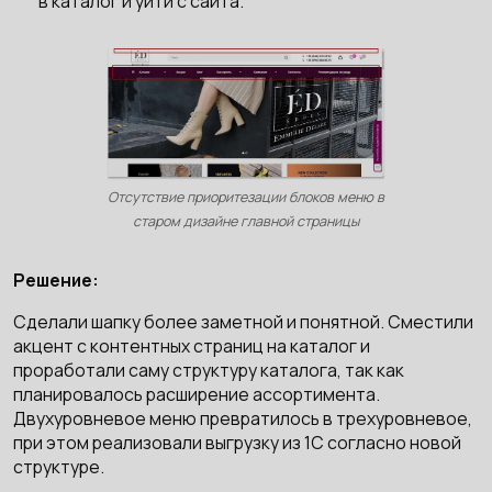
в каталог и уйти с сайта.
Отсутствие приоритезации блоков меню в
старом дизайне главной страницы
Решение:
Сделали шапку более заметной и понятной. Сместили
акцент с контентных страниц на каталог и
проработали саму структуру каталога, так как
планировалось расширение ассортимента.
Двухуровневое меню превратилось в трехуровневое,
при этом реализовали выгрузку из 1С согласно новой
структуре.