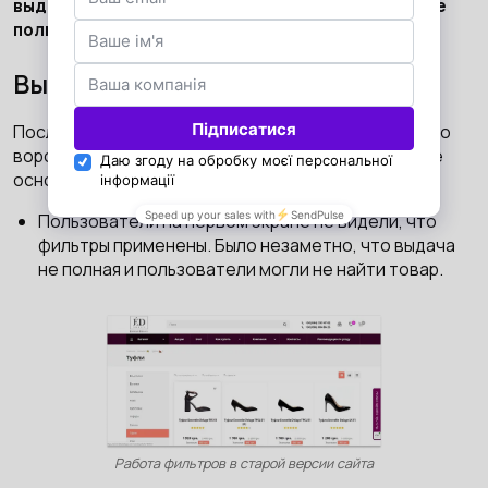
выдачи в mobile стало переходить на 71% больше
пользователей, в desktop — на 14%.
Выдача товара
После главной страницы стали дальше двигаться по
воронке. На странице выдачи мы обнаружили такие
основные проблемы:
Пользователи на первом экране не видели, что
фильтры применены. Было незаметно, что выдача
не полная и пользователи могли не найти товар.
Работа фильтров в старой версии сайта