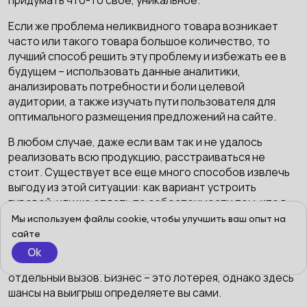
Если же проблема неликвидного товара возникает
часто или такого товара большое количество, то
лучший способ решить эту проблему и избежать ее в
будущем – использовать данные аналитики,
анализировать потребности и боли целевой
аудитории, а также изучать пути пользователя для
оптимального размещения предложений на сайте.
В любом случае, даже если вам так и не удалось
реализовать всю продукцию, расстраиваться не
стоит. Существует все еще много способов извлечь
выгоду из этой ситуации: как вариант устроить
гивевей, или же отдать по себестоимости тем, кто в
этом нуждается. Кроме этого, сегодня
Мы используем файлы cookie, чтобы улучшить ваш опыт на
функционируют специализированные компании,
сайте
которые помогают реализовывать залежалый товар,
Ok
разрабатывая маркетинговые стратегии под каждый
отдельный вызов. Бизнес – это лотерея, однако здесь
шансы на выигрыш определяете вы сами.