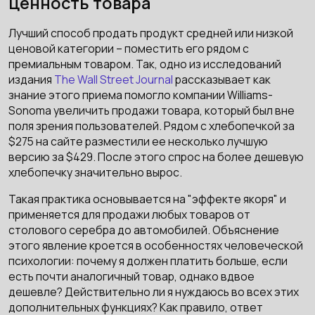
ценность товара
Лучший способ продать продукт средней или низкой
ценовой категории – поместить его рядом с
премиальным товаром. Так, одно из исследований
издания
The Wall Street Journal
рассказывает как
знание этого приема помогло компании Williams-
Sonoma увеличить продажи товара, который был вне
поля зрения пользователей. Рядом с хлебопечкой за
$275 на сайте разместили ее несколько лучшую
версию за $429. После этого спрос на более дешевую
хлебопечку значительно вырос.
Такая практика основывается на "эффекте якоря" и
применяется для продажи любых товаров от
столового серебра до автомобилей. Объяснение
этого явление кроется в особенностях человеческой
психологии: почему я должен платить больше, если
есть почти аналогичный товар, однако вдвое
дешевле? Действительно ли я нуждаюсь во всех этих
дополнительных функциях? Как правило, ответ