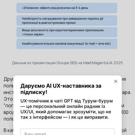
Данные из презентации Groupe SEB на MeetMagentoUA 2025
Другим действенным способом завоевания доверия
пользователей является использование
инструментов стимуляции спроса со статусом товара.
Это могут быть лейбы с такими надписями как
"популярный товар", "заканчивается", или подписями
вроде "осталось 2 единицы", "этот товар заказало 100
пользователей" и т.д.
В качестве примера рассмотрим страницу с детской