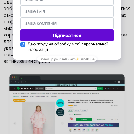
одеждой. Представим, что вы решили заказать
ребенку зимний комплект, но не можете определиться
с моделью, а вам важно выбрать качественный товар,
то фраза "топ продаж" натолкнет на следующую
мысль: если это пользуется спросом, значит товар
хороший, ведь другие люди не будут покупать плохое
для своих детишек. Поэтому такой подход может
увеличить заинтересованность пользователей в
товаре и их лояльность к нему, что приведет к
активизации спроса.