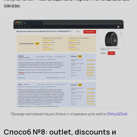
заказы.
Пример имплементации блока с отзывами для кейса
Shiny&Diski
Способ №8: outlet, discounts и