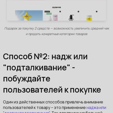
Подарок за покупку 2 средств — возможность увеличить средний чек
и продать конкретные категории товаров
Способ №2: надж или
"подталкивание" -
побуждайте
пользователей к покупке
Один из действенных способов привлечь внимание
пользователей к товару – это применение
наджа или