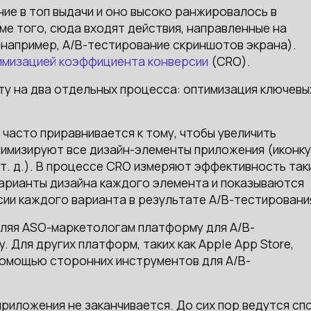
ие в топ выдачи и оно высоко ранжировалось в
ме того, сюда входят действия, направленные на
например, A/B-тестирование скриншотов экрана).
имизацией коэффициента конверсии
(CRO).
у на два отдельных процесса: оптимизация ключевы
часто приравнивается к тому, чтобы увеличить
тимизируют все дизайн-элементы приложения (иконку
т. д.). В процессе CRO измеряют эффективность так
варианты дизайна каждого элемента и показываются
ии каждого варианта в результате A/B-тестировани
вляя ASO-маркетологам платформу для A/B-
. Для других платформ, таких как Apple App Store,
помощью сторонних инструментов для A/B-
приложения не заканчивается. До сих пор ведутся сп