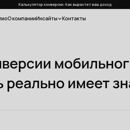
Калькулятор конверсии: Как вырастет ваш доход
лио
О компании
Инсайты
Контакты
нверсии мобильног
ь реально имеет з