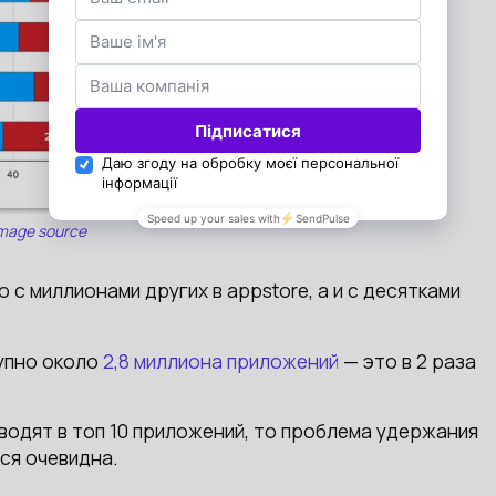
mage source
с миллионами других в appstore, а и с десятками
тупно около
2,8 миллиона приложений
— это в 2 раза
одят в топ 10 приложений, то проблема удержания
ся очевидна.