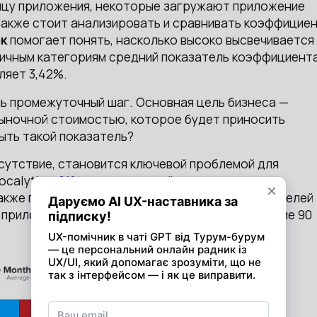
ицу приложения, некоторые загружают приложение
 также стоит анализировать и сравнивать коэффицие
к
помогает понять, насколько высоко высвечивается
личным категориям средний показатель коэффициент
ляет 3,42%.
ь промежуточный шаг. Основная цель бизнеса —
рыночной стоимостью, которое будет приносить
быть такой показатель?
тсутствие, становится ключевой проблемой для
ocalytics,
21% пользователей
отказываются от
акже по данным отчета об удержании пользователей
приложений (во всех отраслях) уходят в течение 90