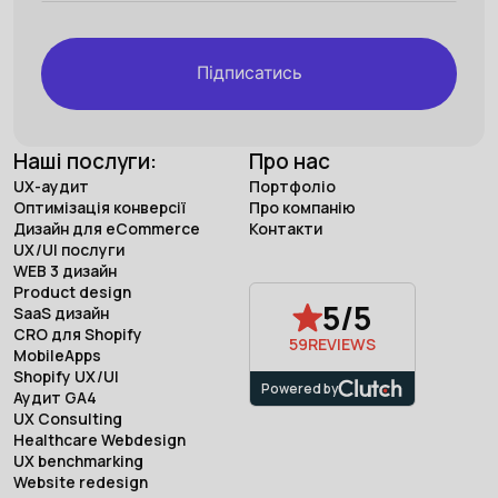
Підписатись
Наші послуги:
Про нас
UX-аудит
Портфоліо
Оптимізація конверсії
Про компанію
Дизайн для eCommerce
Контакти
UX/UI послуги
WEB 3 дизайн
Product design
5/5
SaaS дизайн
CRO для Shopify
59
REVIEWS
MobileApps
Shopify UX/UI
Powered by
Аудит GA4
UX Consulting
Healthcare Webdesign
UX benchmarking
Website redesign