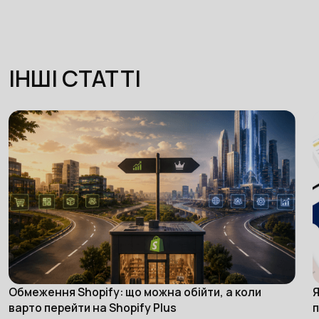
ІНШІ СТАТТІ
Обмеження Shopify: що можна обійти, а коли
Я
eCommerce
варто перейти на Shopify Plus
п