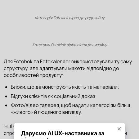
Категорія Fotoklok alpha до редизайну
Категорія Fotoklok alpha після редизайну
Для Fotobok та Fotokalender використовували ту саму
структуру, але адаптували макети відповідно до
особливостей продукту:
Блоки, що демонструють якість та матеріали;
Відгуки клієнтів як соціальний доказ;
Фото/відео галерея, щоб надати категоріям більш
«живого» й людяного вигляду.
Інші категорії мають ту саму структуру, але в більш
спрощеному вигляді: лаконічні, інформативні картки