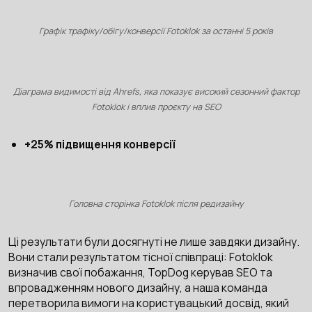
Графік трафіку/обігу/конверсії Fotoklok за останні 5 років
Діаграма видимості від Ahrefs, яка показує високий сезонний фактор
Fotoklok і вплив проєкту на SEO
+25% підвищення конверсії
Головна сторінка Fotoklok після редизайну
Ці результати були досягнуті не лише завдяки дизайну.
Вони стали результатом тісної співпраці: Fotoklok
визначив свої побажання, TopDog керував SEO та
впровадженням нового дизайну, а наша команда
перетворила вимоги на користувацький досвід, який