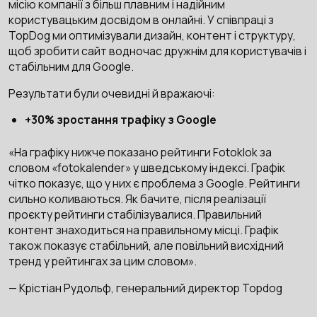
місію компанії з більш плавним і надійним
користувацьким досвідом в онлайні. У співпраці з
TopDog ми оптимізували дизайн, контент і структуру,
щоб зробити сайт водночас дружнім для користувачів і
стабільним для Google.
Результати були очевидні й вражаючі:
+30% зростання трафіку з Google
«На графіку нижче показано рейтинги Fotoklok за
словом «fotokalender» у шведському індексі. Графік
чітко показує, що у них є проблема з Google. Рейтинги
сильно коливаються. Як бачите, після реалізації
проєкту рейтинги стабілізувалися. Правильний
контент знаходиться на правильному місці. Графік
також показує стабільний, але повільний висхідний
тренд у рейтингах за цим словом».
— Крістіан Рудольф, генеральний директор Topdog