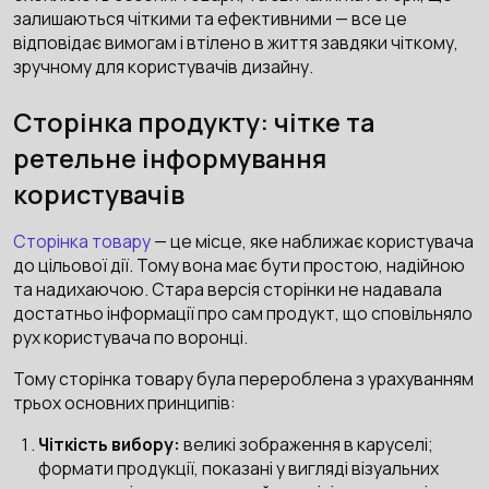
залишаються чіткими та ефективними — все це
відповідає вимогам і втілено в життя завдяки чіткому,
зручному для користувачів дизайну.
Сторінка продукту: чітке та
ретельне інформування
користувачів
Сторінка товару
— це місце, яке наближає користувача
до цільової дії. Тому вона має бути простою, надійною
та надихаючою. Стара версія сторінки не надавала
достатньо інформації про сам продукт, що сповільняло
рух користувача по воронці.
Тому сторінка товару була перероблена з урахуванням
трьох основних принципів:
Чіткість вибору:
великі зображення в каруселі;
формати продукції, показані у вигляді візуальних