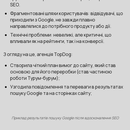
SEO.
Фрагментовані шляхи користувачів: відвідувачі, що
приходили з Google, не завжди плавно
направлялися до потрібного продукту або дії.
Технічні проблеми: невеликі, але критичні, що
впливали як на рейтинги, так і на конверсії.
З огляду на це, агенція TopDog:
Створила чіткий план вимог до сайту, який став
основою для його переробки (став частиною
роботи Турум-бурум);
Узгодила повідомлення та переваги в результатах
пошуку Google та на сторінках сайту;
Приклад результатів пошуку Google після вдосконалення SEO