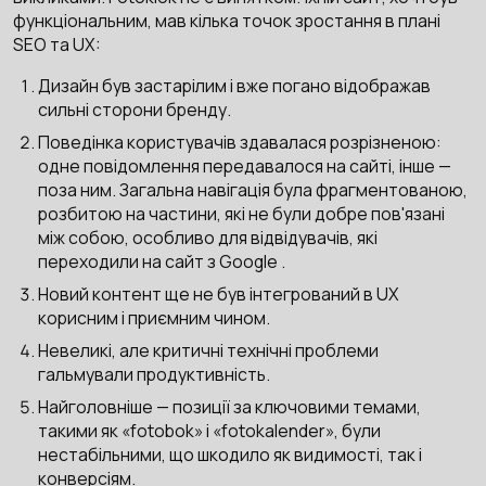
функціональним, мав кілька точок зростання в плані
SEO та UX:
Дизайн був застарілим і вже погано відображав
сильні сторони бренду.
Поведінка користувачів здавалася розрізненою:
одне повідомлення передавалося на сайті, інше —
поза ним. Загальна навігація була фрагментованою,
розбитою на частини, які не були добре пов'язані
між собою, особливо для відвідувачів, які
переходили на сайт з Google .
Новий контент ще не був інтегрований в UX
корисним і приємним чином.
Невеликі, але критичні технічні проблеми
гальмували продуктивність.
Найголовніше — позиції за ключовими темами,
такими як «fotobok» і «fotokalender», були
нестабільними, що шкодило як видимості, так і
конверсіям.