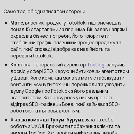
Саме тоді об'єдналися три сторони:
Матс
, власник продукту Fotoklok і підприємець із
понад 15 стартапами за плечима. Він задав напрям і
окреслив бізнес-потреби. Його пріоритети:
стабільний трафік, плавніший процес продажу та
сайт, який справді відображає надійність та
переваги Fotoklok.
Крістіан
, генеральний директор
TopDog
, залучив
досвід у сфері SEO. Керуючи бутиковим агентством
у Швеції, його команда мала за мету стабілізувати
рейтинги, усунути технічні перешкоди та узгодити
думку Google про Fotoklok з його реальним
авторитетом. Ключову роль у цьому процесі
відіграв SEO-фахівець Вова, який займався SEO-
роботою та її впровадженням.
А
наша команда Турум-бурум
взяла на себе
роботу з UX/UI. Врахували побажання клієнта та
вимоги TopDog, й створили уніфіковану дизайн-