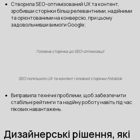
Створила SEO-оптимізований UX та контент,
зробивши сторінки більш релевантними, надійними
та орієнтованими на конверсію, при цьому
задовольнивши вимоги Google;
Головна сторінка до SEO-оптимізації
SEO поліпшило UX та контент головної сторінки Fotoklok
Виправила технічні проблеми, щоб забезпечити
стабільні рейтинги та надійну роботу навіть під час
пікових навантажень.
Дизайнерські рішення, які