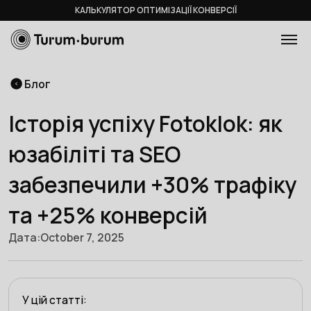
КАЛЬКУЛЯТОР ОПТИМІЗАЦІЇ КОНВЕРСІЇ
Блог
Історія успіху Fotoklok: як
юзабіліті та SEO
забезпечили +30% трафіку
та +25% конверсій
Дата:
October 7, 2025
У цій статті: