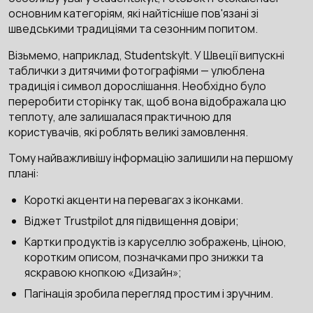
основним категоріям, які найтісніше пов'язані зі
шведськими традиціями та сезонним попитом.
Візьмемо, наприклад, Studentskylt. У Швеції випускні
таблички з дитячими фотографіями — улюблена
традиція і символ дорослішання. Необхідно було
переробити сторінку так, щоб вона відображала цю
теплоту, але залишалася практичною для
користувачів, які роблять великі замовлення.
Тому найважливішу інформацію залишили на першому
плані:
Короткі акценти на перевагах з іконками.
Віджет Trustpilot для підвищення довіри;
Картки продуктів із каруселлю зображень, ціною,
коротким описом, позначками про знижки та
яскравою кнопкою «Дизайн»;
Пагінація зробила перегляд простим і зручним.