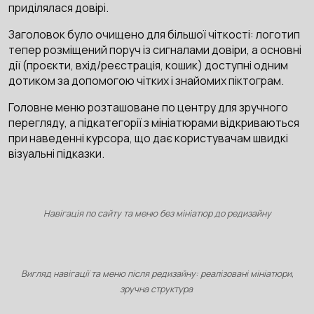
приділялася довірі.
Заголовок було очищено для більшої чіткості: логотип
тепер розміщений поруч із сигналами довіри, а основні
дії (проєкти, вхід/реєстрація, кошик) доступні одним
дотиком за допомогою чітких і знайомих піктограм.
Головне меню розташоване по центру для зручного
перегляду, а підкатегорії з мініатюрами відкриваються
при наведенні курсора, що дає користувачам швидкі
візуальні підказки.
Навігація по сайту та меню без мініатюр до редизайну
Вигляд навігації та меню після редизайну: реалізовані мініатюри,
зручна структура