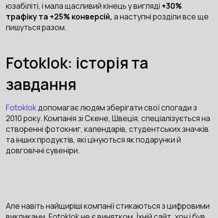
юзабіліті, і мала щасливий кінець у вигляді
+30%
трафіку та +25% конверсій,
а наступні розділи все ще
пишуться разом.
Fotoklok: історія та
завдання
Fotoklok
допомагає людям зберігати свої спогади з
2010 року. Компанія зі Скене, Швеція, спеціалізується на
створенні фотокниг, календарів, студентських значків
та інших продуктів, які цінуються як подарунки й
довговічні сувеніри.
Але навіть найщиріші компанії стикаються з цифровими
викликами. Fotoklok не є винятком. Їхній сайт, хоч і був