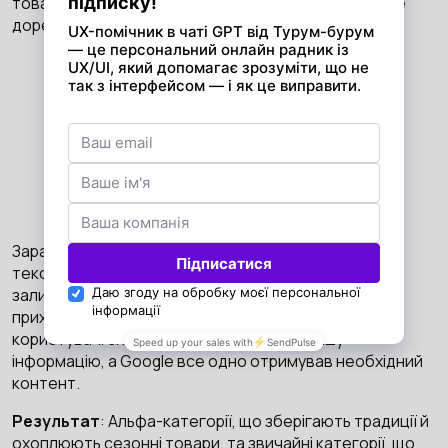
товарів, легка пагінація, промо-позначки там, де це
доречно.
Звичайна категорія Fotoklok до редизайну
Звичайна категорія Fotoklok після редизайну
Заради балансу позицій в пошуку та юзабіліті, SEO-
тексти й блоки з поширеними запитаннями (FAQ)
залишили на всіх категорійних сторінках, але
приховали їх під посиланнями «Читати далі», щоб
користувачі спочатку бачили найважливішу
інформацію, а Google все одно отримував необхідний
контент.
Результат
: Альфа-категорії, що зберігають традиції й
охоплюють сезонні товари, та звичайні категорії, що