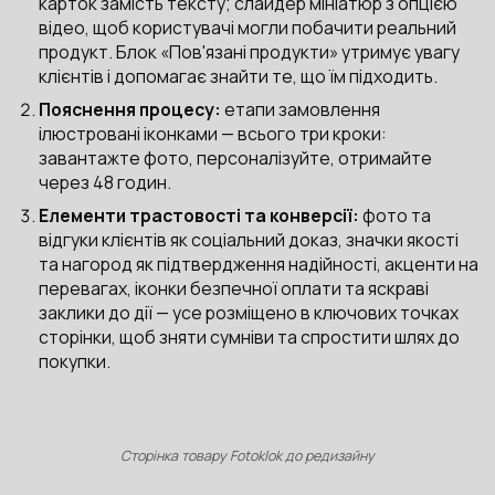
карток замість тексту; слайдер мініатюр з опцією
відео, щоб користувачі могли побачити реальний
продукт. Блок «Пов'язані продукти» утримує увагу
клієнтів і допомагає знайти те, що їм підходить.
Пояснення процесу:
етапи замовлення
ілюстровані іконками — всього три кроки:
завантажте фото, персоналізуйте, отримайте
через 48 годин.
Елементи трастовості та конверсії:
фото та
відгуки клієнтів як соціальний доказ, значки якості
та нагород як підтвердження надійності, акценти на
перевагах, іконки безпечної оплати та яскраві
заклики до дії — усе розміщено в ключових точках
сторінки, щоб зняти сумніви та спростити шлях до
покупки.
Сторінка товару Fotoklok до редизайну