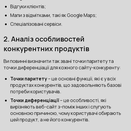
Відгуки клієнтів;
Мапи з відмітками, такі як Google Maps;
Спеціалізовані сервіси.
2. Аналіз особливостей
конкурентних продуктів
Ви повинні визначити так звані точки паритету та
точки диференціації для кожного сайту-конкуренту:
Точки паритету
– це основні функції, які є у всіх
продуктах конкурентів, що задовольняють базові
потреби користувачів.
Точки диференціації
– це особливості, які
вирізняють веб-сайт з-поміж інших і слугують
основною причиною, чому користувачі обирають
цей продукт, а не його конкурентів.