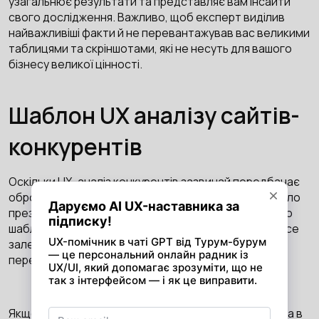
узагальнює результати та представляє вам інсайти
свого дослідження. Важливо, щоб експерт виділив
найважливіші факти й не перевантажував вас великими
таблицями та скріншотами, які не несуть для вашого
бізнесу великої цінності.
Шаблон UX аналізу сайтів-
конкурентів
Оскільки UX-аналіз конкурентів зазвичай передбачає
обробку великої кількості даних, дуже важливо вдало
презентувати отримані результати. Універсального
шаблону аналізу UX конкурентів не існує, оскільки все
залежить від обсягу дослідження і цілей, які ви
переслідуєте.
Якщо ви хочете проаналізувати продукт конкурента в