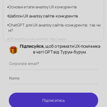
Основні етапи аналізу UX конкурентів
Шаблон UX аналізу сайтів-конкурентів
ChatGPT для UX аналізу сайтів-конкурентів: так чи
ні?
UX аналіз конкурентів: підсумки
Підписуйся,
щоб отримати UX-помічника
в чаті GPT від Турум-бурум.
Підписатись