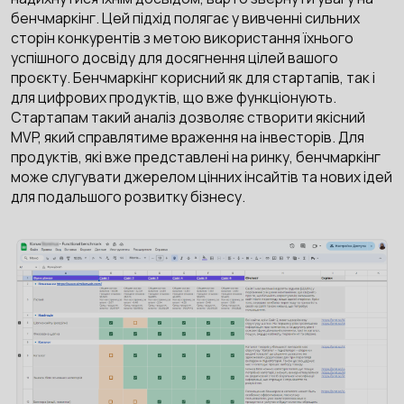
бенчмаркінг. Цей підхід полягає у вивченні сильних
сторін конкурентів з метою використання їхнього
успішного досвіду для досягнення цілей вашого
проєкту. Бенчмаркінг корисний як для стартапів, так і
для цифрових продуктів, що вже функціонують.
Стартапам такий аналіз дозволяє створити якісний
MVP, який справлятиме враження на інвесторів. Для
продуктів, які вже представлені на ринку, бенчмаркінг
може слугувати джерелом цінних інсайтів та нових ідей
для подальшого розвитку бізнесу.