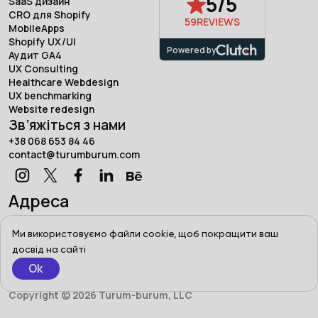
5/5
SaaS дизайн
CRO для Shopify
59
REVIEWS
MobileApps
Shopify UX/UI
Powered by
Аудит GA4
UX Consulting
Healthcare Webdesign
UX benchmarking
Website redesign
Зв’яжіться з нами
+38 068 653 84 46
contact@turumburum.com
Адреса
Турум-бурум, Україна, Харків,
вул. Сумська, 7/1
Ми використовуємо файли cookie, щоб покращити ваш
досвід на сайті
Ok
Terms of use
Privacy Policy
Copyright © 2026 Turum-burum, LLC