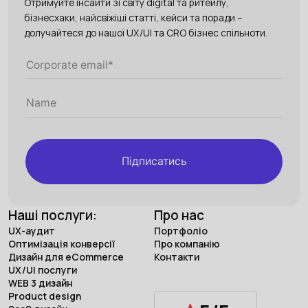
Отримуйте інсайти зі світу digital та ритейлу,
бізнесхаки, найсвіжіші статті, кейси та поради –
долучайтеся до нашої UX/UI та CRO бізнес спільноти.
Підписатись
Наші послуги:
Про нас
UX-аудит
Портфоліо
Оптимізація конверсії
Про компанію
Дизайн для eCommerce
Контакти
UX/UI послуги
WEB 3 дизайн
Product design