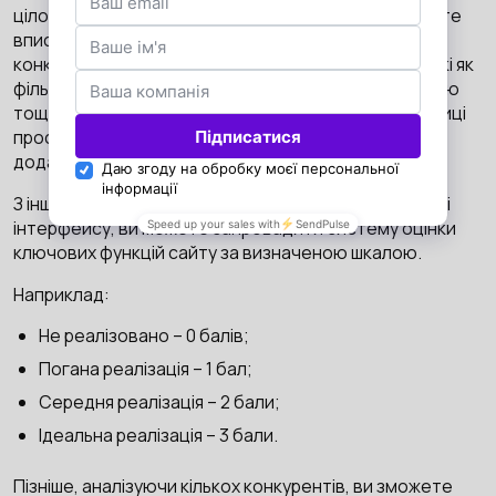
цілому, то краще створити таблицю, в яку ви можете
вписувати не лише особливості юзабіліті сайта-
конкурента, але й окремі елементи інтерфейсу, такі як
фільтри, можливість купити в 1 клік, навігація по меню
тощо. Оцінку цих пунктів можна реалізувати в таблиці
простими позначками: так/ні, є/відсутній, або ж
додавати короткий опис кожного елементу.
З іншого боку, якщо метою аналізу є оцінка юзабіліті
інтерфейсу, ви можете запровадити систему оцінки
ключових функцій сайту за визначеною шкалою.
Наприклад:
Не реалізовано – 0 балів;
Погана реалізація – 1 бал;
Середня реалізація – 2 бали;
Ідеальна реалізація – 3 бали.
Пізніше, аналізуючи кількох конкурентів, ви зможете