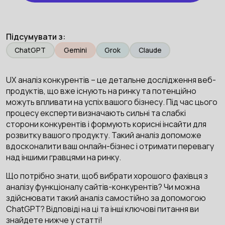
Підсумувати з:
ChatGPT
Gemini
Grok
Claude
UX аналіз конкурентів – це детальне дослідження веб-
продуктів, що вже існують на ринку та потенційно
можуть впливати на успіх вашого бізнесу. Під час цього
процесу експерти визначають сильні та слабкі
сторони конкурентів і формують корисні інсайти для
розвитку вашого продукту. Такий аналіз допоможе
вдосконалити ваш онлайн-бізнес і отримати перевагу
над іншими гравцями на ринку.
Що потрібно знати, щоб вибрати хорошого фахівця з
аналізу функціоналу сайтів-конкурентів? Чи можна
здійснювати такий аналіз самостійно за допомогою
ChatGPT? Відповіді на ці та інші ключові питання ви
знайдете нижче у статті!