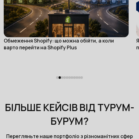
Обмеження Shopify: що можна обійти, а коли
Я
eCommerce
варто перейти на Shopify Plus
п
БІЛЬШЕ КЕЙСІВ ВІД ТУРУМ-
БУРУМ?
Перегляньте наше портфоліо з різноманітних сфер