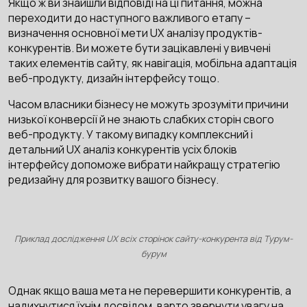
Якщо ж ви знайшли відповіді на ці питання, можна
переходити до наступного важливого етапу –
визначення основної мети UX аналізу продуктів-
конкурентів. Ви можете бути зацікавлені у вивчені
таких елементів сайту, як навігація, мобільна адаптація
веб-продукту, дизайн інтерфейсу тощо.
Часом власники бізнесу не можуть зрозуміти причини
низької конверсії й не знають слабких сторін свого
веб-продукту. У такому випадку комплексний і
детальний UX аналіз конкурентів усіх блоків
інтерфейсу допоможе вибрати найкращу стратегію
редизайну для розвитку вашого бізнесу.
Приклад дослідження UX всіх сторінок сайту-конкурента від Турум-
бурум
Однак якщо ваша мета не перевершити конкурентів, а
надихнутися їхнім досвідом, варто звернути увагу на