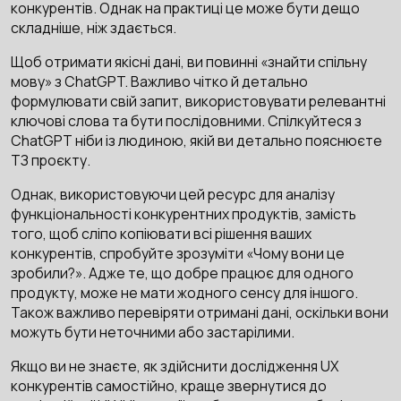
конкурентів. Однак на практиці це може бути дещо
складніше, ніж здається.
Щоб отримати якісні дані, ви повинні «знайти спільну
мову» з ChatGPT. Важливо чітко й детально
формулювати свій запит, використовувати релевантні
ключові слова та бути послідовними. Спілкуйтеся з
ChatGPT ніби із людиною, якій ви детально пояснюєте
ТЗ проєкту.
Однак, використовуючи цей ресурс для аналізу
функціональності конкурентних продуктів, замість
того, щоб сліпо копіювати всі рішення ваших
конкурентів, спробуйте зрозуміти «Чому вони це
зробили?». Адже те, що добре працює для одного
продукту, може не мати жодного сенсу для іншого.
Також важливо перевіряти отримані дані, оскільки вони
можуть бути неточними або застарілими.
Якщо ви не знаєте, як здійснити дослідження UX
конкурентів самостійно, краще звернутися до