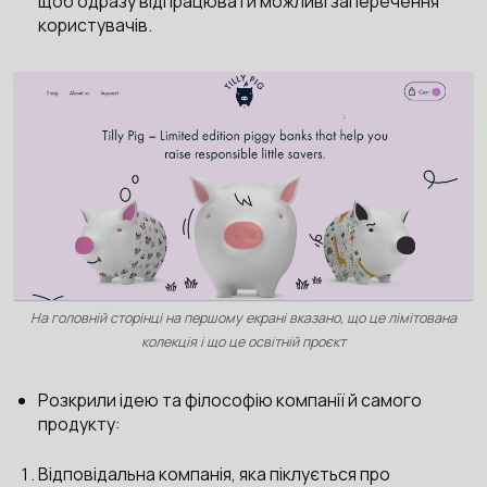
щоб одразу відпрацювати можливі заперечення
користувачів.
На головній сторінці на першому екрані вказано, що це лімітована
колекція і що це освітній проєкт
Розкрили ідею та філософію компанії й самого
продукту:
Відповідальна компанія, яка піклується про