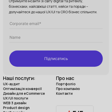
Отримуйте інсайти зі світу digital та ритейлу,
бізнесхаки, найсвіжіші статті, кейси та поради –
долучайтеся до нашої UX/UI та CRO бізнес спільноти.
Підписатись
Наші послуги:
Про нас
UX-аудит
Портфоліо
Оптимізація конверсії
Про компанію
Дизайн для eCommerce
Контакти
UX/UI послуги
WEB 3 дизайн
Product design