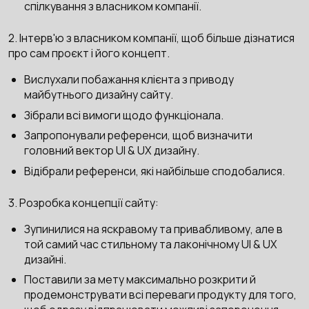
спілкування з власником компанії.
2. Інтерв'ю з власником компанії, щоб більше дізнатися
про сам проєкт і його концепт.
Вислухали побажання клієнта з приводу
майбутнього дизайну сайту.
Зібрали всі вимоги щодо функціонала.
Запропонували референси, щоб визначити
головний вектор UI & UX дизайну.
Відібрали референси, які найбільше сподобалися.
3. Розробка концепції сайту:
Зупинилися на яскравому та привабливому, але в
той самий час стильному та лаконічному UI & UX
дизайні.
Поставили за мету максимально розкрити й
продемонструвати всі переваги продукту для того,