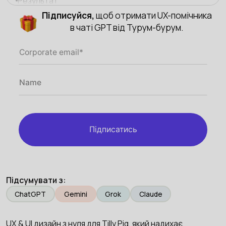
Результат
Підписуйся,
щоб отримати UX-помічника
в чаті GPT від Турум-бурум.
Підписатись
Підсумувати з:
ChatGPT
Gemini
Grok
Claude
UX & UI дизайн з нуля для Tilly Pig, який надихає