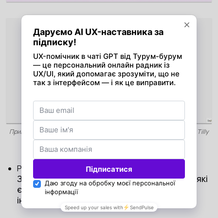
Приклади використання зображень, які доступні для скарбнички Tilly
Pig
Розробили детально продуману
картку товару
.
З першого екрану сторінка товару показує, які
є опції товару, і надає всю необхідну
інформацію для прийняття рішення.