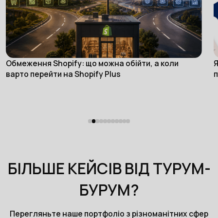
Обмеження Shopify: що можна обійти, а коли
Я
eCommerce
варто перейти на Shopify Plus
п
БІЛЬШЕ КЕЙСІВ ВІД ТУРУМ-
БУРУМ?
Перегляньте наше портфоліо з різноманітних сфер