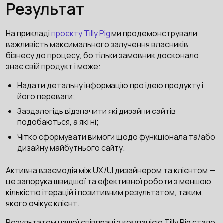
Результат
На прикладі
проєкту Tilly Pig
ми продемонстрували
важливість максимального залучення власників
бізнесу до процесу, бо тільки замовник досконало
знає свій продукт і може:
Надати детальну інформацію про ідею продукту і
його переваги;
Заздалегідь відзначити які дизайни сайтів
подобаються, а які ні;
Чітко сформувати вимоги щодо функціонала та/або
дизайну майбутнього сайту.
Активна взаємодія між UX/UI дизайнером та клієнтом —
це запорука швидшої та ефективної роботи з меншою
кількістю ітерацій і позитивним результатом, таким,
якого очікує клієнт.
Результатом нашої співпраці з компанією Tilly Pig стало