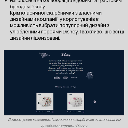
Наголосили на колаборації з відомим та трастовим
брендом Disney.
Крім класичної скарбнички з власними
дизайнами компанії, у користувачів є
можливість вибрати популярний дизайн з
улюбленими героями Disney. І важливо, що всі ці
дизайни ліцензовані.
Демонстрація можливості замовлення скарбнички з ліцензованим
дизайном з героями Disney