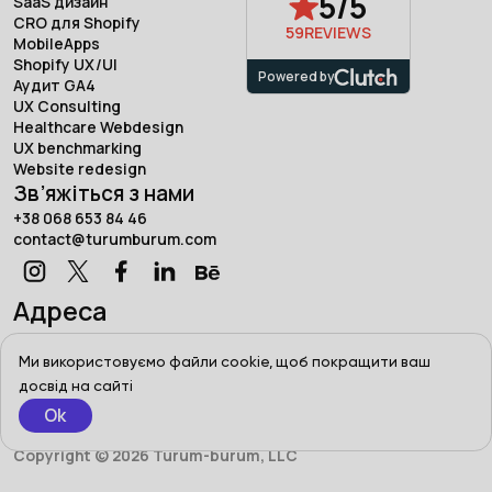
5/5
SaaS дизайн
CRO для Shopify
59
REVIEWS
MobileApps
Shopify UX/UI
Powered by
Аудит GA4
UX Consulting
Healthcare Webdesign
UX benchmarking
Website redesign
Зв’яжіться з нами
+38 068 653 84 46
contact@turumburum.com
Адреса
Турум-бурум, Україна, Харків,
вул. Сумська, 7/1
Ми використовуємо файли cookie, щоб покращити ваш
досвід на сайті
Ok
Terms of use
Privacy Policy
Copyright © 2026 Turum-burum, LLC