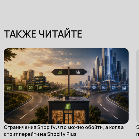
ТАКЖЕ ЧИТАЙТЕ
Ограничения Shopify: что можно обойти, а когда
Э
eCommerce
стоит перейти на Shopify Plus
п