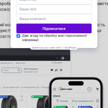
зробили м’яким і акуратним. Всі елементи сайту мают
 схожість з шинами підкреслює приналежність до
ний колір. Враховуючи стилістичну мінімалістичність
ористувачів. Таким чином ми виділили найважливіші
розставивши необхідні акценти.