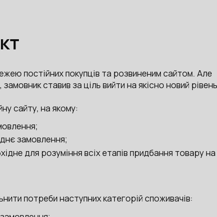
кт
режею постійних покупців та розвиненим сайтом. Але
 замовник ставив за ціль вийти на якісно новий рівень
ну сайту, на якому:
мовлення;
еднє замовлення;
хідне для розуміння всіх етапів придбання товару на
ьнити потреби наступних категорій споживачів:
 замовлення;