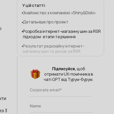
У цій статті:
Знайомство з компанією «Shiny&Diski»
Детальніше про проект
о
Розробка інтернет-магазину шин за RSR
підходом: етапи та рішення
Результат редизайну інтернет-
магазину шин та дисків за RSR
Підписуйся,
щоб
отримати UX-помічника в
чаті GPT від Турум-бурум.
нти
ез 3