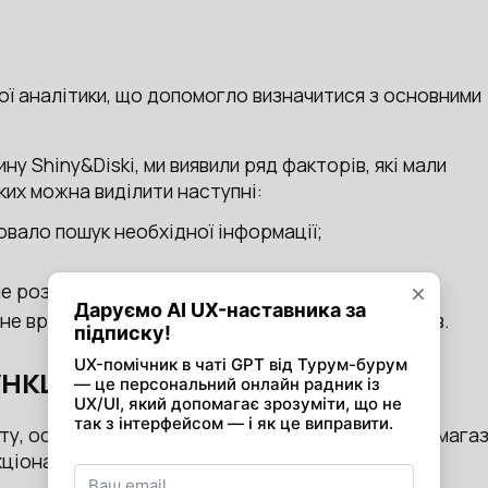
ої аналітики, що допомогло визначитися з основними
у Shiny&Diski, ми виявили ряд факторів, які мали
яких можна виділити наступні:
вало пошук необхідної інформації;
 не розуміли механізм оформлення замовлень.
й не враховував зручність мобільних користувачів.
ункціональність
у, основний фокус під час редизайну інтернет-мага
кціональності.