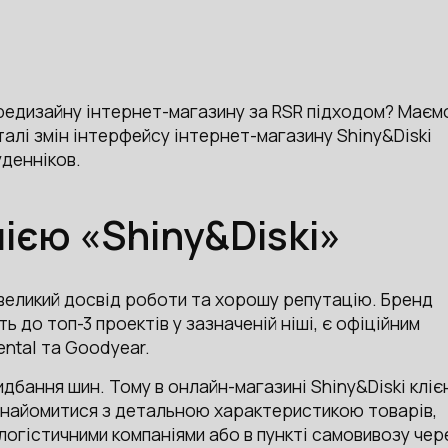
 редизайну інтернет-магазину за RSR підходом? Маєм
еталі змін інтерфейсу інтернет-магазину Shiny&Diski
денніков.
ією «Shiny&Diski»
є великий досвід роботи та хорошу репутацію. Бренд
ь до топ-3 проектів у зазначеній ніші, є офіційним
ental та Goodyear.
идбання шин. Тому в онлайн-магазині Shiny&Diski кліє
найомитися з детальною характеристикою товарів,
логістичними компаніями або в пункті самовивозу чер