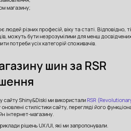
том магазину;
 людей різних професій, віку та статі. Відповідно, т
упців, можуть бути незрозумілими для менш досвідчени
ити потреби усіх категорій споживачів.
агазину шин за RSR
ішення
у сайту Shiny&Diski ми використали
RSR (Revolutionar
 оновлені стилістики сайту, перегляді його функціон
йн інтернет-магазину.
риклади рішень UX/UI, які ми запропонували.