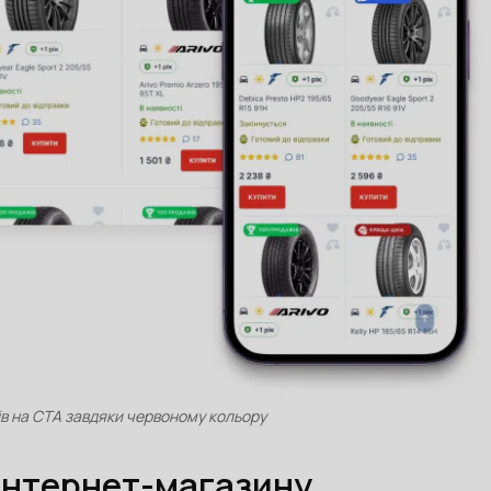
в на СТА завдяки червоному кольору
 інтернет-магазину