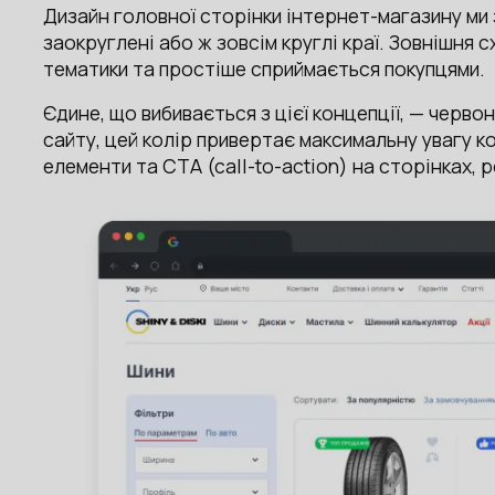
Дизайн головної сторінки інтернет-магазину ми 
заокруглені або ж зовсім круглі краї. Зовнішня
тематики та простіше сприймається покупцями.
Єдине, що вибивається з цієї концепції, — черво
сайту, цей колір привертає максимальну увагу к
елементи та CTA (call-to-action) на сторінках, 