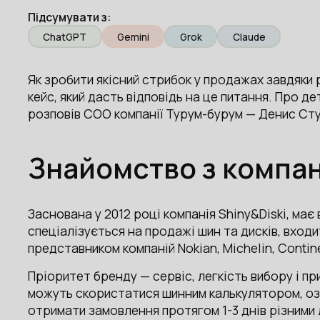
Підсумувати з:
ChatGPT
Gemini
Grok
Claude
Як зробити якісний стрибок у продажах завдяки
кейс, який дасть відповідь на це питання. Про д
розповів СОО компанії Турум-бурум — Денис Сту
Знайомство з компан
Заснована у 2012 році компанія Shiny&Diski, ма
спеціалізується на продажі шин та дисків, входит
представником компаній Nokian, Michelin, Contin
Пріоритет бренду — сервіс, легкість вибору і пр
можуть скористатися шинним калькулятором, оз
отримати замовлення протягом 1-3 днів різними 