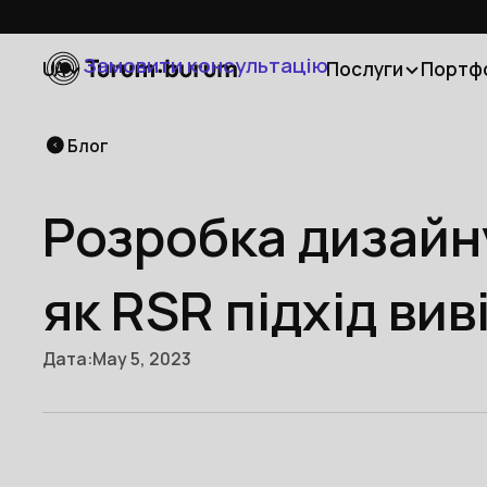
Замовити консультацію
UA
Послуги
Портф
Блог
Розробка дизайну
як RSR підхід вив
Дата:
May 5, 2023