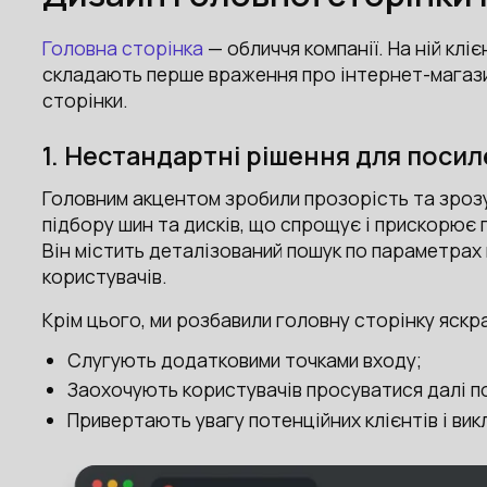
Головна сторінка
— обличчя компанії. На ній кл
складають перше враження про інтернет-магази
сторінки.
1. Нестандартні рішення для поси
Головним акцентом зробили прозорість та зрозум
підбору шин та дисків, що спрощує і прискорює
Він містить деталізований пошук по параметрах 
користувачів.
Крім цього, ми розбавили головну сторінку яскра
Слугують додатковими точками входу;
Заохочують користувачів просуватися далі по
Привертають увагу потенційних клієнтів і ви