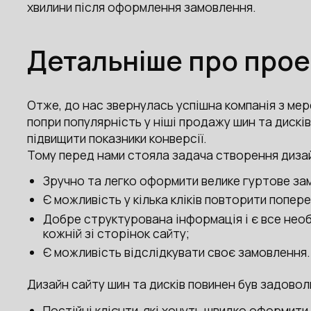
хвилини після оформлення замовлення.
Детальніше про прое
Отже, до нас звернулась успішна компанія з ме
попри популярність у ніші продажу шин та дисків,
підвищити показники конверсії.
Тому перед нами стояла задача створення дизай
Зручно та легко оформити велике гуртове за
Є можливість у кілька кліків повторити попер
Добре структурована інформація і є все необ
кожній зі сторінок сайту;
Є можливість відслідкувати своє замовлення.
Дизайн сайту шин та дисків повинен був задовол
Постійні клієнти, які хочуть швидко оформити