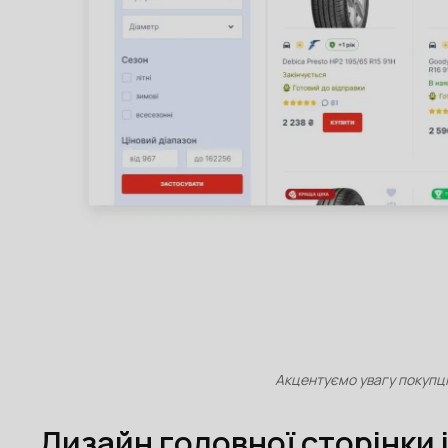
Акцентуємо увагу покупці
Дизайн головної сторінки