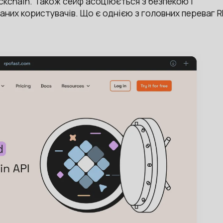
ockchain. Також сейф асоціюється з безпекою і
аних користувачів. Що є однією з головних переваг 