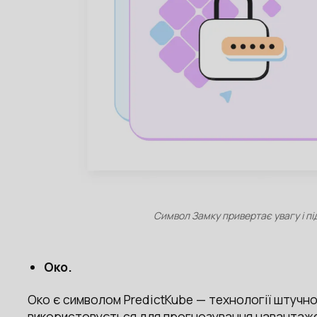
Символ Замку привертає увагу і пі
Око.
Око є символом PredictKube — технології штучн
використовується для прогнозування навантажен