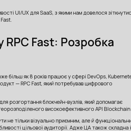
вості UI/UX для SaaS, з якими нам довелося зіткнути
Fast.
у RPC Fast: Розробка
 вже більш як 8 років працює у сфері DevOps, Kubernet
родукт — RPC Fast, який потребував цифрового
 для розгортання блокчейн-вузлів, який допомагає
еорозподіленого високоефективного API Blockchain
ути не тільки візуально приємним, але й функціональн
ливості цільової аудиторії. Адже ЦА також складна 