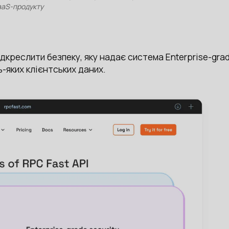
aaS-продукту
дкреслити безпеку, яку надає система Enterprise-gra
-яких клієнтських даних.