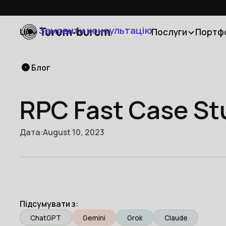
Замовити консультацію
UA
Послуги
Портф
Блог
RPC Fast Case St
Дата:
August 10, 2023
Підсумувати з:
ChatGPT
Gemini
Grok
Claude