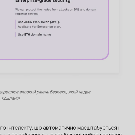
дкреслює високий рівень безпеки, який надає
компанія
ого інтелекту, що автоматично масштабується і
ня та забезпечення стабільної роботи сервісу.