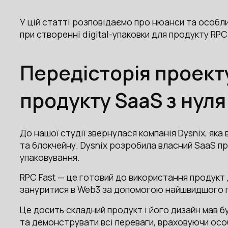
У цій статті розповідаємо про нюанси та особли
при створенні digital-упаковки для продукту RPC 
Передісторія проект
продукту SaaS з нуля
До нашої студії звернулася компанія Dysnix, яка
та блокчейну. Dysnix розробила власний SaaS п
упаковування.
RPC Fast — це готовий до використання продукт
зануритися в Web3 за допомогою найшвидшого г
Це досить складний продукт і його дизайн мав б
та демонструвати всі переваги, враховуючи особ