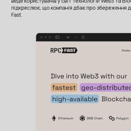
веде користувачів у світ технологій Web3 та Bl
підкреслює, що компанія дбає про збереження д
Fast.