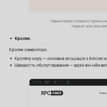
Перший екран головної сторінки сай
ітерацій, але сама ід
Кролик.
Кролик символізує:
Кролячу нору — основна асоціація з Алісою в 
Швидкість обслуговування — адже він ніби вилі