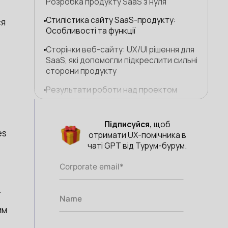
Розробка продукту SaaS з нуля
Стилістика сайту SaaS-продукту:
ся
Особливості та функції
Сторінки веб-сайту: UX/UI рішення для
SaaS, які допомогли підкреслити сильні
сторони продукту
Результати роботи над проектом
Підписуйся,
щоб
es
отримати UX-помічника в
чаті GPT від Турум-бурум.
.
им
і