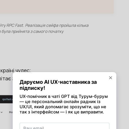
ту RPC Fast. Реалізація сейфа пройшла кілька
ея була прийнята з самого початку
країні чудес;
тає з порталу і всі ці ноди несуться за ним.