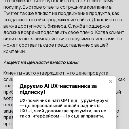
отслеживает весь путь клиента, а не только саму
покупку. Быстрые ответы сотрудника компании в
Twitter так же влияют на продвижение продукта, как
создание статей и продвижение сайта. Для клиентов
важна доступность бизнеса. Служба поддержки
должна вовремя подставить свое плечо. Когда клиент
видит ваше взаимодействие с другими клиентами, он
может составить свое представление о вашей
компании.
Акцент на ценности вместо цены
Клиенты часто утверждают, что цена продукта
слишком завышена. При этом никому не интересно, как
она складывается, какие издержки производства,
прибыль и цены конкурентов. Цена важна, но главный
вопрос, который задают себе клиенты, какова
ценность вашего товара. Необходимо четко
акцентировать внимание на преимуществах вашего
предложения, по сравнению с ценой. Исследования,
проведенные в Стэнфордском университете,