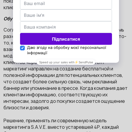
показали восприятие ценности более важно для
клиентов, чем сравнение цен.
Обучение важнее продвижения
Согласно известному маркетинговому закону «Семь
раз», прежде чем зарегистрироваться или купить что-
то, клиент должен семь раз увидеть или
взаимодействовать с вашей компанией. В рамках
модели S.A.V.E. акцент делается на привлечении
клиентов через контент маркетинг. Контент
маркетинг направлен на создание бесплатной и
полезной информации для потенциальных клиентов,
что создает более сильную связь, чем рекламный
баннер или упоминание в прессе. Когда компания дает
клиентам информацию, соответствующую их
интересам, задолго до покупки создается ощущение
близости и доверия.
Решение, применять ли современную модель
маркетинга S.A.V.E. вместо устаревшей 4Р, каждый