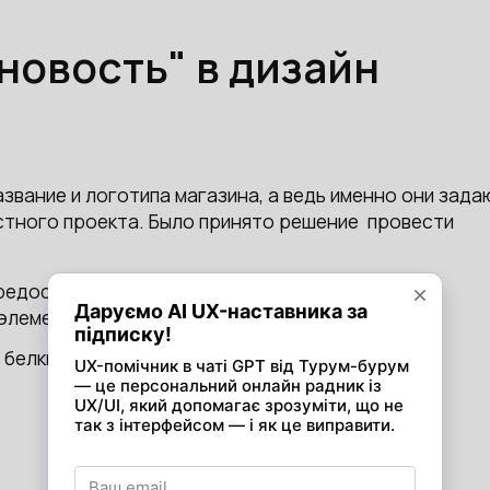
новость" в дизайн
вание и логотипа магазина, а ведь именно они зада
стного проекта. Было принято решение провести
предоставило широкое поле для ассоциаций, что
 элементами:
 белки