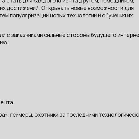
 а стать для каждого клиента другом, помощником,
ких достижений. Открывать новые возможности для
тем популяризации новых технологий и обучения их
и с заказчиками сильные стороны будущего интерне
рию:
иента.
за», геймеры, охотники за последними технологическ