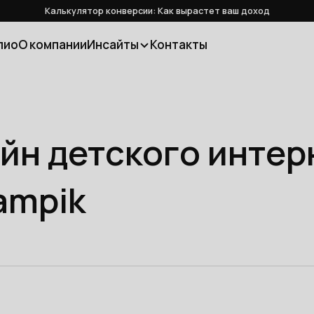
Калькулятор конверсии: Как вырастет ваш доход
лио
О компании
Инсайты
Контакты
айн детского инте
ampik