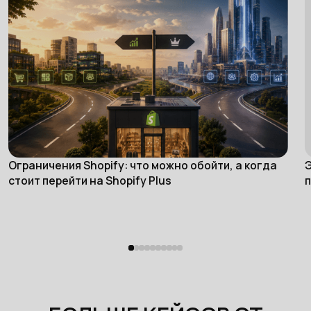
Ограничения Shopify: что можно обойти, а когда
Э
eCommerce
стоит перейти на Shopify Plus
п