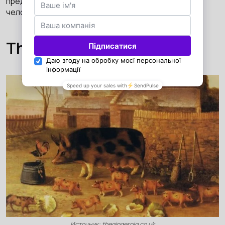
предлагает нам ретро будущее – то, как
человечество в прошлом видело свое будущее.
The Ginger Pig
Источник: thegingerpig.co.uk