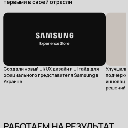
первыми в своей отрасли
Создали новый UI/UX дизайн и UI гайд для
Улучшили
официального представителя Samsung в
подчеркн
Украине
инноваци
решений
РАБОТАЕМ НА РЕЗУЛЬТАТ,