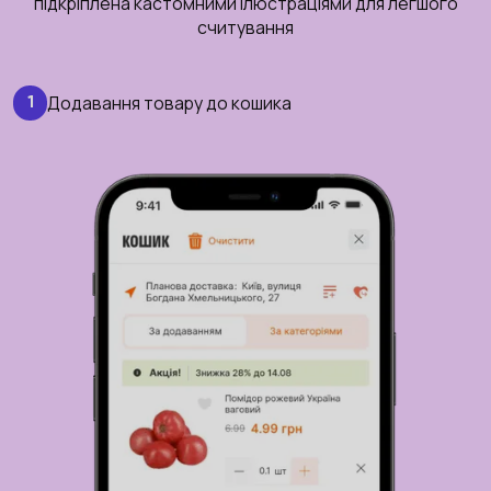
підкріплена кастомними ілюстраціями для легшого
считування
Додавання товару до кошика
1