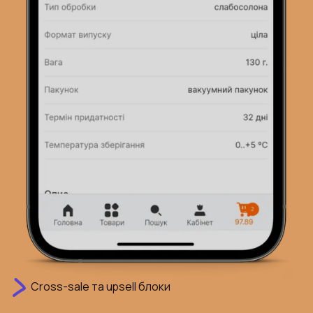
Сross-sale та upsell блоки