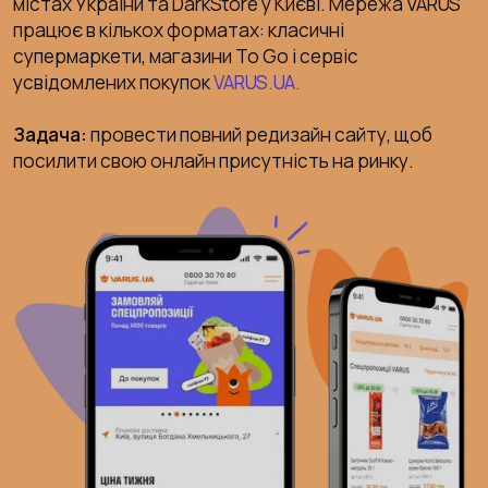
містах України та DarkStore у Києві. Мережа VARUS
працює в кількох форматах: класичні
супермаркети, магазини To Go і сервіс
усвідомлених покупок
VARUS.UA.
Задача:
провести повний редизайн сайту, щоб
посилити свою онлайн присутність на ринку.